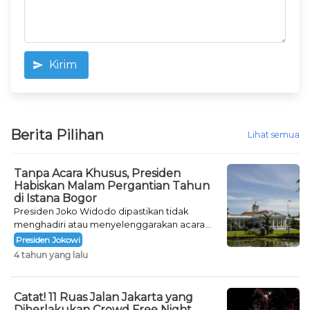
Kirim
Berita Pilihan
Lihat semua
Tanpa Acara Khusus, Presiden
Habiskan Malam Pergantian Tahun
di Istana Bogor
Presiden Joko Widodo dipastikan tidak
menghadiri atau menyelenggarakan acara
khusus untuk mengisi malam pergantian
Presiden Jokowi
tahun.
4 tahun yang lalu
Catat! 11 Ruas Jalan Jakarta yang
Diberlakukan Crowd Free Night