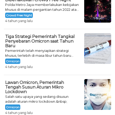
Polda Metro Jaya memberlakukan kebijakan
khusus di malam pergantian tahun 2022 atau
Crowd Free Night selama dua hari.
Crowd Free Night
4 tahun yang lalu
Tiga Strategi Pemerintah Tangkal
Penyebaran Omicron saat Tahun
Baru
Pemerintah telah menyiapkan strategi
khusus, terlebih di masa libur tahun baru
seperti saat ini.
Omicron
4 tahun yang lalu
Lawan Omicron, Pemerintah
Tengah Susun Aturan Mikro
Lockdown
Salah satu upaya yang sedang disusun
adalah aturan mikro lockdown.&nbsp;
Omicron
4 tahun yang lalu