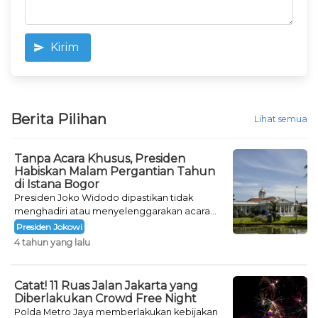
Kirim
Berita Pilihan
Lihat semua
Tanpa Acara Khusus, Presiden
Habiskan Malam Pergantian Tahun
di Istana Bogor
Presiden Joko Widodo dipastikan tidak
menghadiri atau menyelenggarakan acara
khusus untuk mengisi malam pergantian
Presiden Jokowi
tahun.
4 tahun yang lalu
Catat! 11 Ruas Jalan Jakarta yang
Diberlakukan Crowd Free Night
Polda Metro Jaya memberlakukan kebijakan