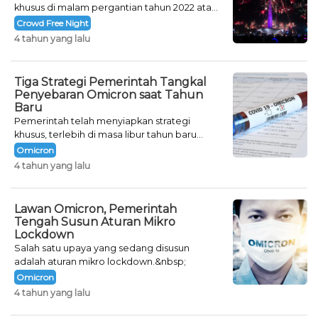
khusus di malam pergantian tahun 2022 atau
Crowd Free Night selama dua hari.
Crowd Free Night
4 tahun yang lalu
Tiga Strategi Pemerintah Tangkal
Penyebaran Omicron saat Tahun
Baru
Pemerintah telah menyiapkan strategi
khusus, terlebih di masa libur tahun baru
seperti saat ini.
Omicron
4 tahun yang lalu
Lawan Omicron, Pemerintah
Tengah Susun Aturan Mikro
Lockdown
Salah satu upaya yang sedang disusun
adalah aturan mikro lockdown.&nbsp;
Omicron
4 tahun yang lalu