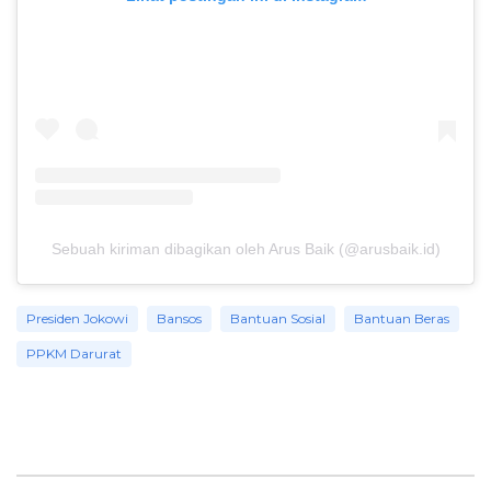
Sebuah kiriman dibagikan oleh Arus Baik (@arusbaik.id)
Presiden Jokowi
Bansos
Bantuan Sosial
Bantuan Beras
PPKM Darurat