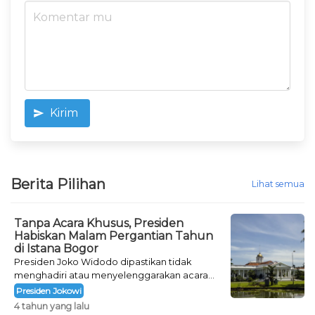
Kirim
Berita Pilihan
Lihat semua
Tanpa Acara Khusus, Presiden
Habiskan Malam Pergantian Tahun
di Istana Bogor
Presiden Joko Widodo dipastikan tidak
menghadiri atau menyelenggarakan acara
khusus untuk mengisi malam pergantian
Presiden Jokowi
tahun.
4 tahun yang lalu