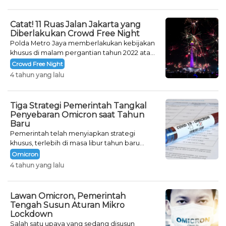
Catat! 11 Ruas Jalan Jakarta yang
Diberlakukan Crowd Free Night
Polda Metro Jaya memberlakukan kebijakan
khusus di malam pergantian tahun 2022 atau
Crowd Free Night selama dua hari.
Crowd Free Night
4 tahun yang lalu
Tiga Strategi Pemerintah Tangkal
Penyebaran Omicron saat Tahun
Baru
Pemerintah telah menyiapkan strategi
khusus, terlebih di masa libur tahun baru
seperti saat ini.
Omicron
4 tahun yang lalu
Lawan Omicron, Pemerintah
Tengah Susun Aturan Mikro
Lockdown
Salah satu upaya yang sedang disusun