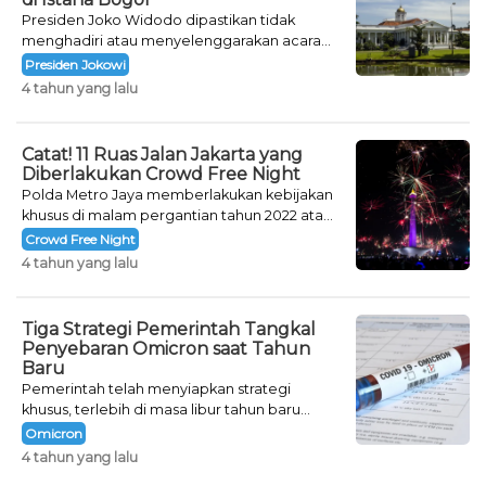
Presiden Joko Widodo dipastikan tidak
menghadiri atau menyelenggarakan acara
khusus untuk mengisi malam pergantian
Presiden Jokowi
tahun.
4 tahun yang lalu
Catat! 11 Ruas Jalan Jakarta yang
Diberlakukan Crowd Free Night
Polda Metro Jaya memberlakukan kebijakan
khusus di malam pergantian tahun 2022 atau
Crowd Free Night selama dua hari.
Crowd Free Night
4 tahun yang lalu
Tiga Strategi Pemerintah Tangkal
Penyebaran Omicron saat Tahun
Baru
Pemerintah telah menyiapkan strategi
khusus, terlebih di masa libur tahun baru
seperti saat ini.
Omicron
4 tahun yang lalu