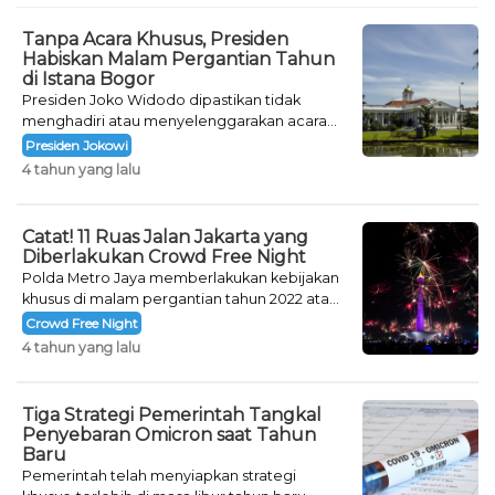
Tanpa Acara Khusus, Presiden
Habiskan Malam Pergantian Tahun
di Istana Bogor
Presiden Joko Widodo dipastikan tidak
menghadiri atau menyelenggarakan acara
khusus untuk mengisi malam pergantian
Presiden Jokowi
tahun.
4 tahun yang lalu
Catat! 11 Ruas Jalan Jakarta yang
Diberlakukan Crowd Free Night
Polda Metro Jaya memberlakukan kebijakan
khusus di malam pergantian tahun 2022 atau
Crowd Free Night selama dua hari.
Crowd Free Night
4 tahun yang lalu
Tiga Strategi Pemerintah Tangkal
Penyebaran Omicron saat Tahun
Baru
Pemerintah telah menyiapkan strategi