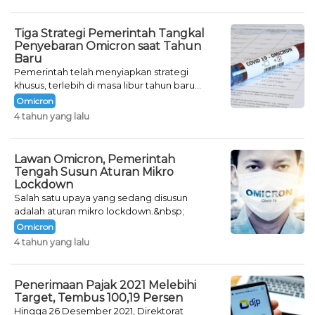
Tiga Strategi Pemerintah Tangkal
Penyebaran Omicron saat Tahun
Baru
Pemerintah telah menyiapkan strategi
khusus, terlebih di masa libur tahun baru
seperti saat ini.
Omicron
4 tahun yang lalu
Lawan Omicron, Pemerintah
Tengah Susun Aturan Mikro
Lockdown
Salah satu upaya yang sedang disusun
adalah aturan mikro lockdown.&nbsp;
Omicron
4 tahun yang lalu
Penerimaan Pajak 2021 Melebihi
Target, Tembus 100,19 Persen
Hingga 26 Desember 2021, Direktorat