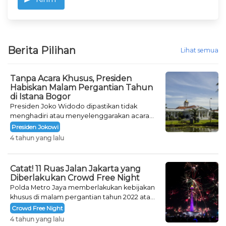
Berita Pilihan
Lihat semua
Tanpa Acara Khusus, Presiden
Habiskan Malam Pergantian Tahun
di Istana Bogor
Presiden Joko Widodo dipastikan tidak
menghadiri atau menyelenggarakan acara
khusus untuk mengisi malam pergantian
Presiden Jokowi
tahun.
4 tahun yang lalu
Catat! 11 Ruas Jalan Jakarta yang
Diberlakukan Crowd Free Night
Polda Metro Jaya memberlakukan kebijakan
khusus di malam pergantian tahun 2022 atau
Crowd Free Night selama dua hari.
Crowd Free Night
4 tahun yang lalu