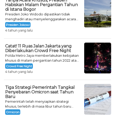
Tanpa Acara Khusus, Presiden
Habiskan Malam Pergantian Tahun
di Istana Bogor
Presiden Joko Widodo dipastikan tidak
menghadiri atau menyelenggarakan acara
khusus untuk mengisi malam pergantian
Presiden Jokowi
tahun.
4 tahun yang lalu
Catat! 11 Ruas Jalan Jakarta yang
Diberlakukan Crowd Free Night
Polda Metro Jaya memberlakukan kebijakan
khusus di malam pergantian tahun 2022 atau
Crowd Free Night selama dua hari.
Crowd Free Night
4 tahun yang lalu
Tiga Strategi Pemerintah Tangkal
Penyebaran Omicron saat Tahun
Baru
Pemerintah telah menyiapkan strategi
khusus, terlebih di masa libur tahun baru
seperti saat ini.
Omicron