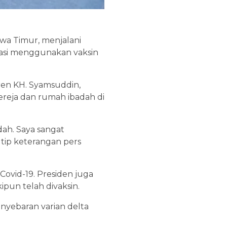
awa Timur, menjalani
inasi menggunakan vaksin
tren KH. Syamsuddin,
ereja dan rumah ibadah di
dah. Saya sangat
utip keterangan pers
ovid-19. Presiden juga
pun telah divaksin.
nyebaran varian delta