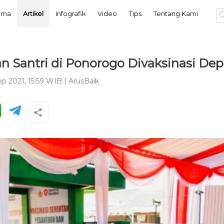
tama
Artikel
Infografik
Video
Tips
Tentang Kami
an Santri di Ponorogo Divaksinasi De
ep 2021, 15:59 WIB
|
ArusBaik