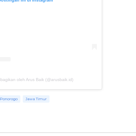
postingan ini di Instagram
bagikan oleh Arus Baik (@arusbaik.id)
Ponorogo
Jawa Timur