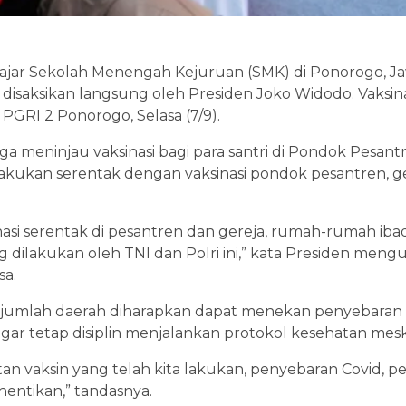
elajar Sekolah Menengah Kejuruan (SMK) di Ponorogo, J
n disaksikan langsung oleh Presiden Joko Widodo. Vaks
 PGRI 2 Ponorogo, Selasa (7/9).
juga meninjau vaksinasi bagi para santri di Pondok Pesan
ilakukan serentak dengan vaksinasi pondok pesantren, g
nasi serentak di pesantren dan gereja, rumah-rumah iba
dilakukan oleh TNI dan Polri ini,” kata Presiden meng
sa.
sejumlah daerah diharapkan dapat menekan penyebaran C
r tetap disiplin menjalankan protokol kesehatan meski
 vaksin yang telah kita lakukan, penyebaran Covid, pe
a hentikan,” tandasnya.