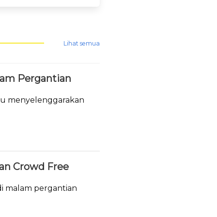
Lihat semua
lam Pergantian
tau menyelenggarakan
.
ukan Crowd Free
i malam pergantian