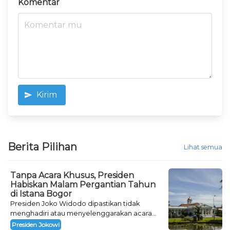
Komentar
Kirim
Berita Pilihan
Lihat semua
Tanpa Acara Khusus, Presiden
Habiskan Malam Pergantian Tahun
di Istana Bogor
Presiden Joko Widodo dipastikan tidak
menghadiri atau menyelenggarakan acara
khusus untuk mengisi malam pergantian
Presiden Jokowi