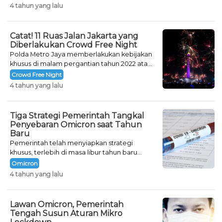
tahun.
4 tahun yang lalu
Catat! 11 Ruas Jalan Jakarta yang
Diberlakukan Crowd Free Night
Polda Metro Jaya memberlakukan kebijakan
khusus di malam pergantian tahun 2022 atau
Crowd Free Night selama dua hari.
Crowd Free Night
4 tahun yang lalu
Tiga Strategi Pemerintah Tangkal
Penyebaran Omicron saat Tahun
Baru
Pemerintah telah menyiapkan strategi
khusus, terlebih di masa libur tahun baru
seperti saat ini.
Omicron
4 tahun yang lalu
Lawan Omicron, Pemerintah
Tengah Susun Aturan Mikro