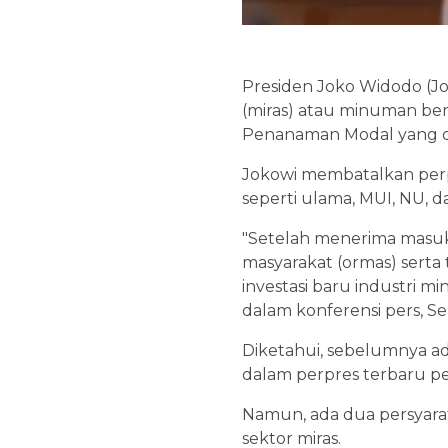
Presiden Joko Widodo (Jo
(miras) atau minuman ber
Penanaman Modal yang di
Jokowi membatalkan perp
seperti ulama, MUI, NU, d
"Setelah menerima masuk
masyarakat (ormas) sert
investasi baru industri 
dalam konferensi pers, Sel
Diketahui, sebelumnya ad
dalam perpres terbaru p
Namun, ada dua persyara
sektor miras.