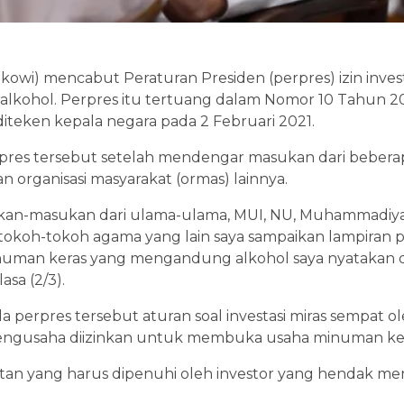
kowi) mencabut Peraturan Presiden (perpres) izin inve
alkohol. Perpres itu tertuang dalam Nomor 10 Tahun 2
teken kepala negara pada 2 Februari 2021.
res tersebut setelah mendengar masukan dari bebera
an organisasi masyarakat (ormas) lainnya.
an-masukan dari ulama-ulama, MUI, NU, Muhammadiyah
a tokoh-tokoh agama yang lain saya sampaikan lampira
minuman keras yang mengandung alkohol saya nyatakan d
asa (2/3).
a perpres tersebut aturan soal investasi miras sempat
engusaha diizinkan untuk membuka usaha minuman ker
tan yang harus dipenuhi oleh investor yang hendak m