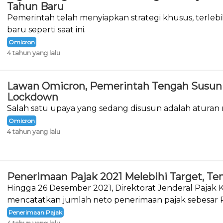
Tahun Baru
Pemerintah telah menyiapkan strategi khusus, terlebi
baru seperti saat ini.
Omicron
4 tahun yang lalu
Lawan Omicron, Pemerintah Tengah Susun 
Lockdown
Salah satu upaya yang sedang disusun adalah aturan
Omicron
4 tahun yang lalu
Penerimaan Pajak 2021 Melebihi Target, Te
Hingga 26 Desember 2021, Direktorat Jenderal Pajak
mencatatkan jumlah neto penerimaan pajak sebesar R
triliun.&nbsp;
Penerimaan Pajak