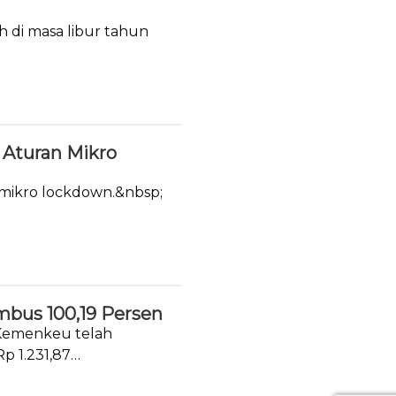
h di masa libur tahun
Aturan Mikro
 mikro lockdown.&nbsp;
mbus 100,19 Persen
 Kemenkeu telah
p 1.231,87