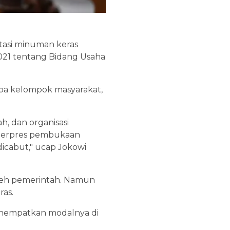
stasi minuman keras
021 tentang Bidang Usaha
pa kelompok masyarakat,
, dan organisasi
n perpres pembukaan
icabut," ucap Jokowi
 oleh pemerintah. Namun
as.
enempatkan modalnya di