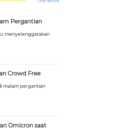
Lihat semua
lam Pergantian
tau menyelenggarakan
.
ukan Crowd Free
i malam pergantian
ran Omicron saat