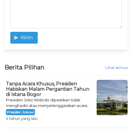
Kirim
Berita Pilihan
Lihat semua
Tanpa Acara Khusus, Presiden
Habiskan Malam Pergantian Tahun
di Istana Bogor
Presiden Joko Widodo dipastikan tidak
menghadiri atau menyelenggarakan acara
khusus untuk mengisi malam pergantian
Presiden Jokowi
tahun.
4 tahun yang lalu