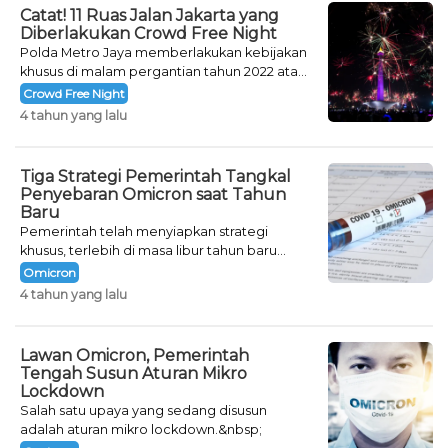
Catat! 11 Ruas Jalan Jakarta yang
Diberlakukan Crowd Free Night
Polda Metro Jaya memberlakukan kebijakan
khusus di malam pergantian tahun 2022 atau
Crowd Free Night selama dua hari.
Crowd Free Night
4 tahun yang lalu
Tiga Strategi Pemerintah Tangkal
Penyebaran Omicron saat Tahun
Baru
Pemerintah telah menyiapkan strategi
khusus, terlebih di masa libur tahun baru
seperti saat ini.
Omicron
4 tahun yang lalu
Lawan Omicron, Pemerintah
Tengah Susun Aturan Mikro
Lockdown
Salah satu upaya yang sedang disusun
adalah aturan mikro lockdown.&nbsp;