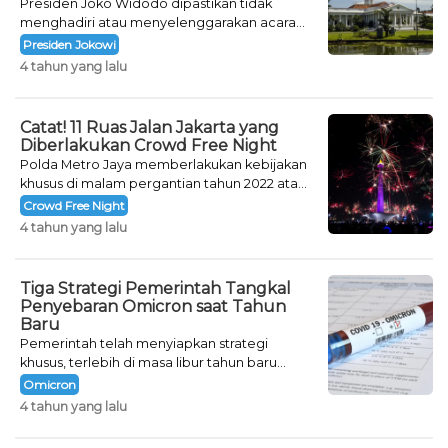
Presiden Joko Widodo dipastikan tidak
menghadiri atau menyelenggarakan acara
khusus untuk mengisi malam pergantian
Presiden Jokowi
tahun.
4 tahun yang lalu
Catat! 11 Ruas Jalan Jakarta yang
Diberlakukan Crowd Free Night
Polda Metro Jaya memberlakukan kebijakan
khusus di malam pergantian tahun 2022 atau
Crowd Free Night selama dua hari.
Crowd Free Night
4 tahun yang lalu
Tiga Strategi Pemerintah Tangkal
Penyebaran Omicron saat Tahun
Baru
Pemerintah telah menyiapkan strategi
khusus, terlebih di masa libur tahun baru
seperti saat ini.
Omicron
4 tahun yang lalu