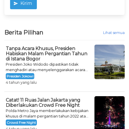
Kirim
Berita Pilihan
Lihat semua
Tanpa Acara Khusus, Presiden
Habiskan Malam Pergantian Tahun
di Istana Bogor
Presiden Joko Widodo dipastikan tidak
menghadiri atau menyelenggarakan acara
khusus untuk mengisi malam pergantian
Presiden Jokowi
tahun.
4 tahun yang lalu
Catat! 11 Ruas Jalan Jakarta yang
Diberlakukan Crowd Free Night
Polda Metro Jaya memberlakukan kebijakan
khusus di malam pergantian tahun 2022 atau
Crowd Free Night selama dua hari.
Crowd Free Night
4 tahun yang lalu