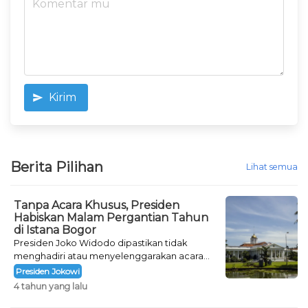
Kirim
Berita Pilihan
Lihat semua
Tanpa Acara Khusus, Presiden
Habiskan Malam Pergantian Tahun
di Istana Bogor
Presiden Joko Widodo dipastikan tidak
menghadiri atau menyelenggarakan acara
khusus untuk mengisi malam pergantian
Presiden Jokowi
tahun.
4 tahun yang lalu