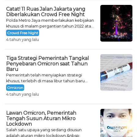
Catat! 11 Ruas Jalan Jakarta yang
Diberlakukan Crowd Free Night
Polda Metro Jaya memberlakukan kebijakan
khusus di malam pergantian tahun 2022 atau
Crowd Free Night selama dua hari.
Crowd Free Night
4 tahun yang lalu
Tiga Strategi Pemerintah Tangkal
Penyebaran Omicron saat Tahun
Baru
Pemerintah telah menyiapkan strategi
khusus, terlebih di masa libur tahun baru
seperti saat ini.
Omicron
4 tahun yang lalu
Lawan Omicron, Pemerintah
Tengah Susun Aturan Mikro
Lockdown
Salah satu upaya yang sedang disusun
adalah aturan mikro lockdown.&nbsp;