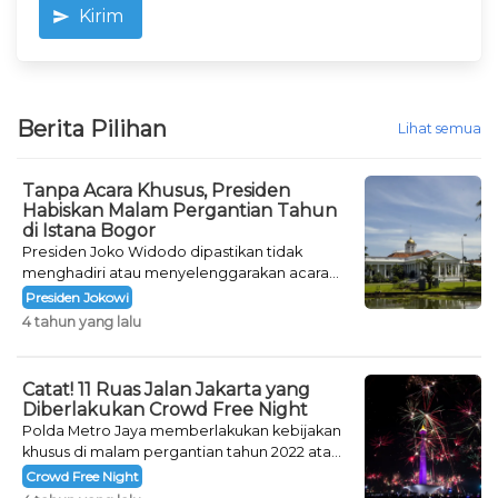
Kirim
Berita Pilihan
Lihat semua
Tanpa Acara Khusus, Presiden
Habiskan Malam Pergantian Tahun
di Istana Bogor
Presiden Joko Widodo dipastikan tidak
menghadiri atau menyelenggarakan acara
khusus untuk mengisi malam pergantian
Presiden Jokowi
tahun.
4 tahun yang lalu
Catat! 11 Ruas Jalan Jakarta yang
Diberlakukan Crowd Free Night
Polda Metro Jaya memberlakukan kebijakan
khusus di malam pergantian tahun 2022 atau
Crowd Free Night selama dua hari.
Crowd Free Night