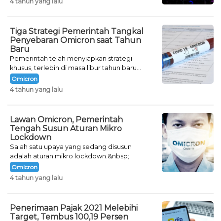
4 tahun yang lalu
Tiga Strategi Pemerintah Tangkal
Penyebaran Omicron saat Tahun
Baru
Pemerintah telah menyiapkan strategi
khusus, terlebih di masa libur tahun baru
seperti saat ini.
Omicron
4 tahun yang lalu
Lawan Omicron, Pemerintah
Tengah Susun Aturan Mikro
Lockdown
Salah satu upaya yang sedang disusun
adalah aturan mikro lockdown.&nbsp;
Omicron
4 tahun yang lalu
Penerimaan Pajak 2021 Melebihi
Target, Tembus 100,19 Persen