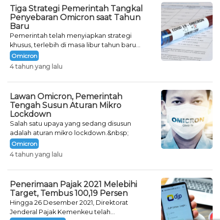
Tiga Strategi Pemerintah Tangkal
Penyebaran Omicron saat Tahun
Baru
Pemerintah telah menyiapkan strategi
khusus, terlebih di masa libur tahun baru
seperti saat ini.
Omicron
4 tahun yang lalu
Lawan Omicron, Pemerintah
Tengah Susun Aturan Mikro
Lockdown
Salah satu upaya yang sedang disusun
adalah aturan mikro lockdown.&nbsp;
Omicron
4 tahun yang lalu
Penerimaan Pajak 2021 Melebihi
Target, Tembus 100,19 Persen
Hingga 26 Desember 2021, Direktorat
Jenderal Pajak Kemenkeu telah