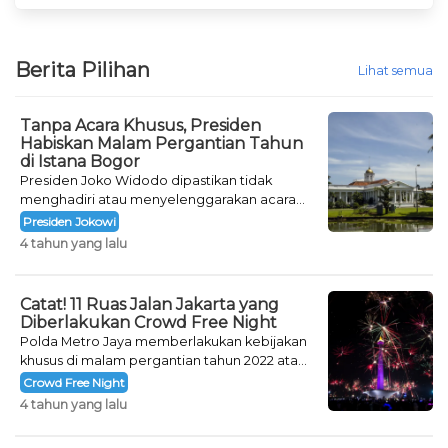
Berita Pilihan
Lihat semua
Tanpa Acara Khusus, Presiden
Habiskan Malam Pergantian Tahun
di Istana Bogor
Presiden Joko Widodo dipastikan tidak
menghadiri atau menyelenggarakan acara
khusus untuk mengisi malam pergantian
Presiden Jokowi
tahun.
4 tahun yang lalu
Catat! 11 Ruas Jalan Jakarta yang
Diberlakukan Crowd Free Night
Polda Metro Jaya memberlakukan kebijakan
khusus di malam pergantian tahun 2022 atau
Crowd Free Night selama dua hari.
Crowd Free Night
4 tahun yang lalu