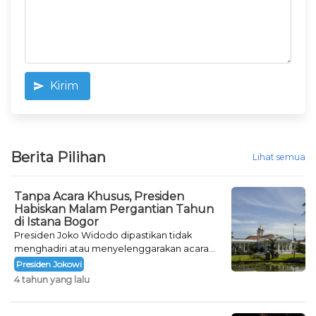
Kirim
Berita Pilihan
Lihat semua
Tanpa Acara Khusus, Presiden
Habiskan Malam Pergantian Tahun
di Istana Bogor
Presiden Joko Widodo dipastikan tidak
menghadiri atau menyelenggarakan acara
khusus untuk mengisi malam pergantian
Presiden Jokowi
tahun.
4 tahun yang lalu