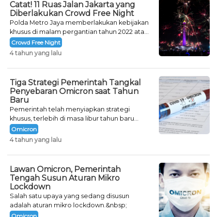
Catat! 11 Ruas Jalan Jakarta yang
Diberlakukan Crowd Free Night
Polda Metro Jaya memberlakukan kebijakan
khusus di malam pergantian tahun 2022 atau
Crowd Free Night selama dua hari.
Crowd Free Night
4 tahun yang lalu
Tiga Strategi Pemerintah Tangkal
Penyebaran Omicron saat Tahun
Baru
Pemerintah telah menyiapkan strategi
khusus, terlebih di masa libur tahun baru
seperti saat ini.
Omicron
4 tahun yang lalu
Lawan Omicron, Pemerintah
Tengah Susun Aturan Mikro
Lockdown
Salah satu upaya yang sedang disusun
adalah aturan mikro lockdown.&nbsp;
Omicron