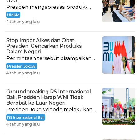
G20
Presiden mengapresiasi produk-
produk buatan para pelaku
UMKM
Industri Kecil Menengah (IKM) di
4 tahun yang lalu
Provinsi Bali.
Stop Impor Alkes dan Obat,
Presiden: Gencarkan Produksi
Dalam Negeri
Permintaan tersebut disampaikan
langsung oleh Presiden Joko
Presiden Jokowi
Widodo saat meresmikan
4 tahun yang lalu
pembangunan Rumah Sakit
Internasional Bali.
Groundbreaking RS Internasional
Bali, Presiden Harap WNI Tidak
Berobat ke Luar Negeri
Presiden Joko Widodo melakukan
peletakan batu pertama atau
RS Internasional Bali
groundbreaking Rumah Sakit (RS)
4 tahun yang lalu
Internasional Bali.