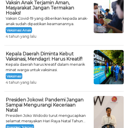
Vaksin Anak Terjamin Aman,
Masyarakat Jangan Termakan
Hoaks!
Vaksin Covid-19 yang diberikan kepada anak-
anak sudah dipastikan keamanannya.
Vaksinasi Anak
4 tahun yang lalu
Kepala Daerah Diminta Kebut
Vaksinasi, Mendagri: Harus Kreatif!
Kepala daerah harus kreatif dalam menarik
minat warga untuk vaksinasi.
Vaksinasi
4 tahun yang lalu
Presiden Jokowi: Pandemi Jangan
Sampai Mengurangi Keceriaan
Natal
Presiden Joko Widodo turut mengucapkan
selamat merayakan Hari Raya Natal Tahun
2021 kepada umat Kristiani.
Presiden Jokowi