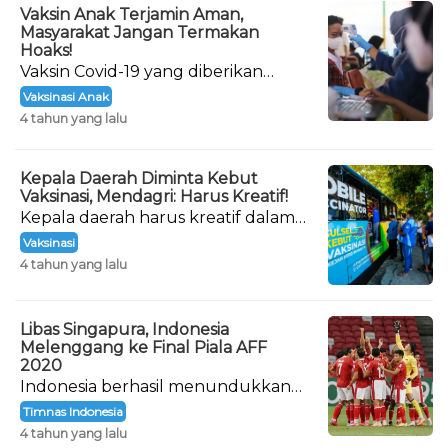
Vaksin Anak Terjamin Aman,
Masyarakat Jangan Termakan
Hoaks!
Vaksin Covid-19 yang diberikan
kepada anak-anak sudah dipastikan
Vaksinasi Anak
keamanannya.
4 tahun yang lalu
Kepala Daerah Diminta Kebut
Vaksinasi, Mendagri: Harus Kreatif!
Kepala daerah harus kreatif dalam
menarik minat warga untuk
Vaksinasi
vaksinasi.
4 tahun yang lalu
Libas Singapura, Indonesia
Melenggang ke Final Piala AFF
2020
Indonesia berhasil menundukkan
Tim Singapura dengan skor 4-2 di
Timnas Indonesia
Semi Final leg kedua.
4 tahun yang lalu