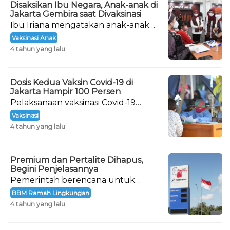
Disaksikan Ibu Negara, Anak-anak di
Jakarta Gembira saat Divaksinasi
Ibu Iriana mengatakan anak-anak
yang menjadi peserta dalam giat
Vaksinasi Anak
vaksinasi ini tidak ada yang takut.
4 tahun yang lalu
Dosis Kedua Vaksin Covid-19 di
Jakarta Hampir 100 Persen
Pelaksanaan vaksinasi Covid-19
hingga dosis lengkap (dua dosis) di
Vaksinasi
DKI Jakarta menunjukkan hasil
4 tahun yang lalu
yang maksimal.
Premium dan Pertalite Dihapus,
Begini Penjelasannya
Pemerintah berencana untuk
menghapus bahan bakar minyak
BBM Ramah Lingkungan
(BBM) jenis Premium dan Pertalite.
4 tahun yang lalu