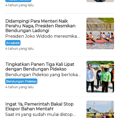
4 tahun yang lalu
Didampingi Para Menteri Naik
Perahu Naga, Presiden Resmikan
Bendungan Ladongi
Presiden Joko Widodo meresmikan
Bendungan Ladongi di Kabupaten
Arusbaik
Kolaka Timur, Provinsi Sulawesi
4 tahun yang lalu
Tenggara
Tingkatkan Panen Tiga Kali Lipat
dengan Bendungan Pidekso
Bendungan Pidekso yang berlokasi
di Kabupaten Wonogiri, Jawa
Bendungan Pidekso
Tengah, akhirnya diresmikan.
4 tahun yang lalu
Ingat Ya, Pemerintah Bakal Stop
Ekspor Bahan Mentah!
Saat ini yang sudah mulai distop