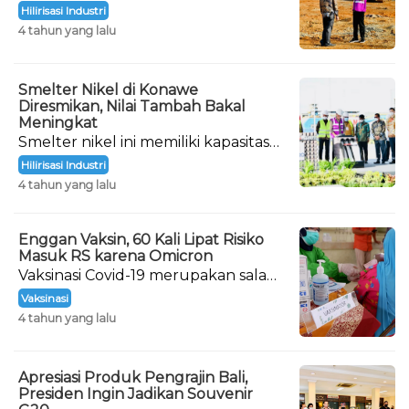
adalah nikel. Nantinya, penghentian
Hilirisasi Industri
ekspor berikutnya adalah bahan
4 tahun yang lalu
mentah bauksit.
Smelter Nikel di Konawe
Diresmikan, Nilai Tambah Bakal
Meningkat
Smelter nikel ini memiliki kapasitas
produksi 1,8 juta ton per tahun.
Hilirisasi Industri
4 tahun yang lalu
Enggan Vaksin, 60 Kali Lipat Risiko
Masuk RS karena Omicron
Vaksinasi Covid-19 merupakan salah
satu cara agar tubuh mampu
Vaksinasi
menghadapi virus Corona.
4 tahun yang lalu
Apresiasi Produk Pengrajin Bali,
Presiden Ingin Jadikan Souvenir