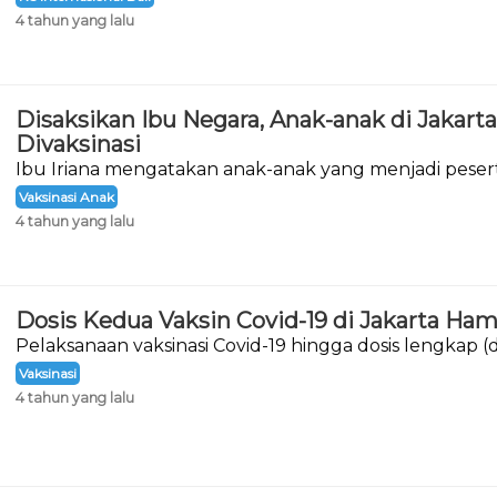
4 tahun yang lalu
Disaksikan Ibu Negara, Anak-anak di Jakart
Divaksinasi
Ibu Iriana mengatakan anak-anak yang menjadi peserta
ini tidak ada yang takut.
Vaksinasi Anak
4 tahun yang lalu
Dosis Kedua Vaksin Covid-19 di Jakarta Ham
Pelaksanaan vaksinasi Covid-19 hingga dosis lengkap (d
menunjukkan hasil yang maksimal.
Vaksinasi
4 tahun yang lalu