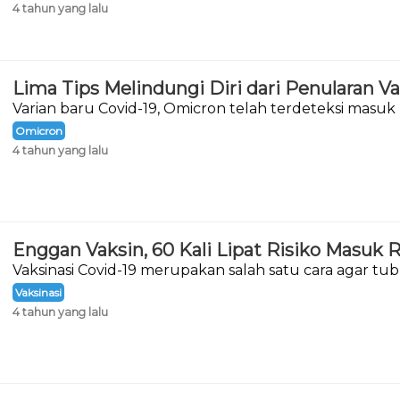
4 tahun yang lalu
Lima Tips Melindungi Diri dari Penularan V
Varian baru Covid-19, Omicron telah terdeteksi masuk 
Desember 2021.
Omicron
4 tahun yang lalu
Enggan Vaksin, 60 Kali Lipat Risiko Masuk
Vaksinasi Covid-19 merupakan salah satu cara agar 
menghadapi virus Corona.
Vaksinasi
4 tahun yang lalu