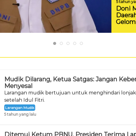
5 tahun ya
Doni 
Daera
Gelom
Mudik Dilarang, Ketua Satgas: Jangan Keber
Menyesal
Larangan mudik bertujuan untuk menghindari lonjaka
setelah Idul Fitri.
Larangan Mudik
5 tahun yang lalu
Ditemui Ketum PBNU, Presiden Terima Lap