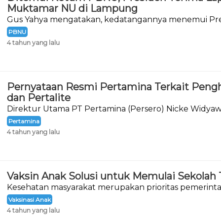
Muktamar NU di Lampung
Gus Yahya mengatakan, kedatangannya menemui Pre
melaporkan hasil Muktamar ke-34 NU.
PBNU
4 tahun yang lalu
Pernyataan Resmi Pertamina Terkait Pen
dan Pertalite
Direktur Utama PT Pertamina (Persero) Nicke Widya
pernyataan resminya terkait wacana penghapusan 
Pertamina
Pertalite.
4 tahun yang lalu
Vaksin Anak Solusi untuk Memulai Sekolah
Kesehatan masyarakat merupakan prioritas pemerin
Covid-19 di tanah air.
Vaksinasi Anak
4 tahun yang lalu