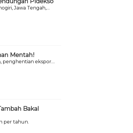
Bendungan Pidekso
giri, Jawa Tengah,
han Mentah!
ya, penghentian ekspor
 Tambah Bakal
on per tahun.