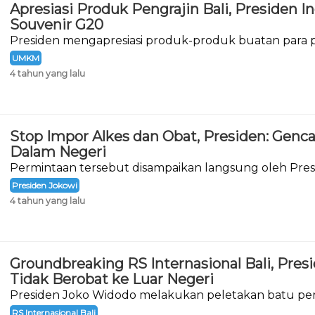
Apresiasi Produk Pengrajin Bali, Presiden I
Souvenir G20
Presiden mengapresiasi produk-produk buatan para pe
Menengah (IKM) di Provinsi Bali.
UMKM
4 tahun yang lalu
Stop Impor Alkes dan Obat, Presiden: Genc
Dalam Negeri
Permintaan tersebut disampaikan langsung oleh Pres
meresmikan pembangunan Rumah Sakit Internasional 
Presiden Jokowi
4 tahun yang lalu
Groundbreaking RS Internasional Bali, Pre
Tidak Berobat ke Luar Negeri
Presiden Joko Widodo melakukan peletakan batu pe
groundbreaking Rumah Sakit (RS) Internasional Bali.
RS Internasional Bali