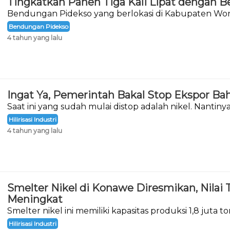
Tingkatkan Panen Tiga Kali Lipat dengan 
Bendungan Pidekso yang berlokasi di Kabupaten Wono
akhirnya diresmikan.
Bendungan Pidekso
4 tahun yang lalu
Ingat Ya, Pemerintah Bakal Stop Ekspor Ba
Saat ini yang sudah mulai distop adalah nikel. Nantin
berikutnya adalah bahan mentah bauksit.
Hilirisasi Industri
4 tahun yang lalu
Smelter Nikel di Konawe Diresmikan, Nilai
Meningkat
Smelter nikel ini memiliki kapasitas produksi 1,8 juta t
Hilirisasi Industri