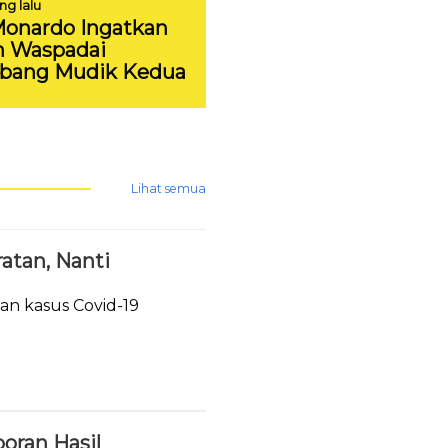
ng lalu
Monardo Ingatkan
h Waspadai
bang Mudik Kedua
Lihat semua
atan, Nanti
n kasus Covid-19
oran Hasil