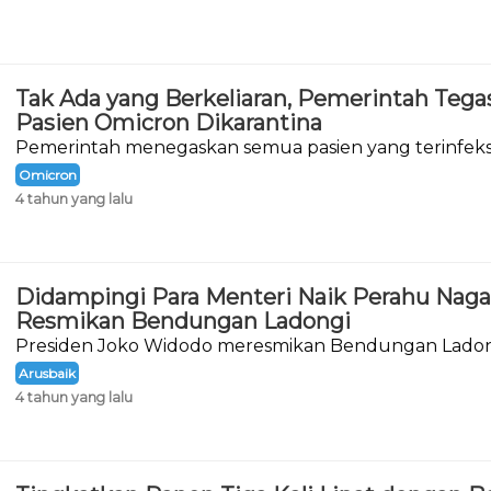
Tak Ada yang Berkeliaran, Pemerintah Teg
Pasien Omicron Dikarantina
Pemerintah menegaskan semua pasien yang terinfeksi
19 sedang menjalani karantina.
Omicron
4 tahun yang lalu
Didampingi Para Menteri Naik Perahu Naga
Resmikan Bendungan Ladongi
Presiden Joko Widodo meresmikan Bendungan Ladon
Kolaka Timur, Provinsi Sulawesi Tenggara
Arusbaik
4 tahun yang lalu