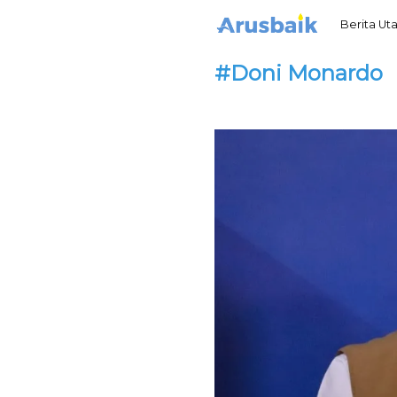
Berita U
#Doni Monardo