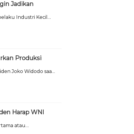
ngin Jadikan
laku Industri Kecil
arkan Produksi
iden Joko Widodo saat
Bali.
siden Harap WNI
rtama atau