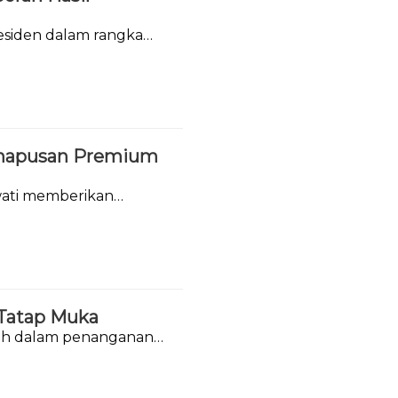
siden dalam rangka
ghapusan Premium
wati memberikan
BBM Premium dan
 Tatap Muka
tah dalam penanganan