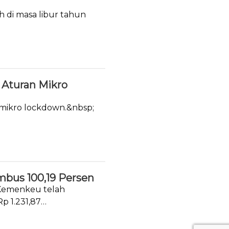
h di masa libur tahun
Aturan Mikro
 mikro lockdown.&nbsp;
mbus 100,19 Persen
 Kemenkeu telah
p 1.231,87