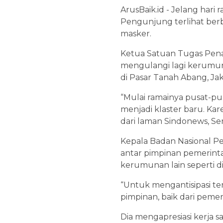
ArusBaik.id - Jelang hari
Pengunjung terlihat berb
masker.
Ketua Satuan Tugas Pena
mengulangi lagi kerumuna
di Pasar Tanah Abang, Jak
“Mulai ramainya pusat-pus
menjadi klaster baru. Kare
dari laman Sindonews, Seni
Kepala Badan Nasional P
antar pimpinan pemerint
kerumunan lain seperti d
“Untuk mengantisipasi te
pimpinan, baik dari peme
Dia mengapresiasi kerja