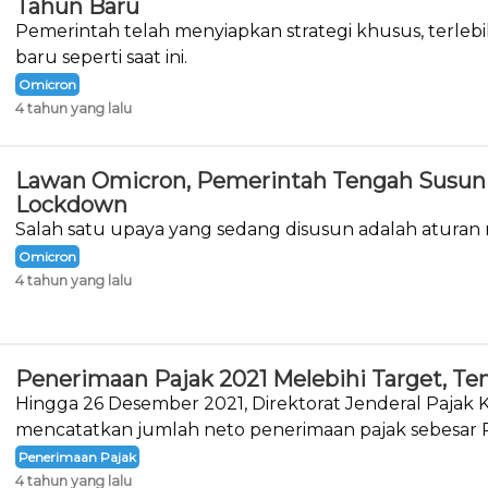
Tahun Baru
Pemerintah telah menyiapkan strategi khusus, terlebi
baru seperti saat ini.
Omicron
4 tahun yang lalu
Lawan Omicron, Pemerintah Tengah Susun 
Lockdown
Salah satu upaya yang sedang disusun adalah aturan
Omicron
4 tahun yang lalu
Penerimaan Pajak 2021 Melebihi Target, Te
Hingga 26 Desember 2021, Direktorat Jenderal Pajak
mencatatkan jumlah neto penerimaan pajak sebesar R
triliun.&nbsp;
Penerimaan Pajak
4 tahun yang lalu