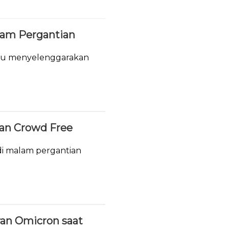
lam Pergantian
tau menyelenggarakan
.
ukan Crowd Free
i malam pergantian
ran Omicron saat