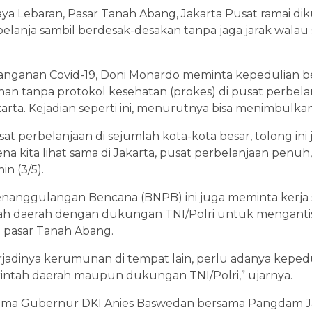
 raya Lebaran, Pasar Tanah Abang, Jakarta Pusat ramai di
elanja sambil berdesak-desakan tanpa jaga jarak walau
nganan Covid-19, Doni Monardo meminta kepedulian be
n tanpa protokol kesehatan (prokes) di pusat perbelanj
arta. Kejadian seperti ini, menurutnya bisa menimbulkan
at perbelanjaan di sejumlah kota-kota besar, tolong ini
na kita lihat sama di Jakarta, pusat perbelanjaan penuh,
n (3/5).
enanggulangan Bencana (BNPB) ini juga meminta kerja
ah daerah dengan dukungan TNI/Polri untuk mengantisi
i pasar Tanah Abang.
rjadinya kerumunan di tempat lain, perlu adanya keped
rintah daerah maupun dukungan TNI/Polri,” ujarnya.
 sama Gubernur DKI Anies Baswedan bersama Pangdam J