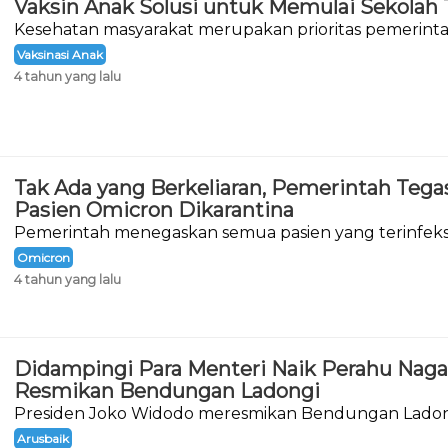
Vaksin Anak Solusi untuk Memulai Sekolah
Kesehatan masyarakat merupakan prioritas pemerin
Covid-19 di tanah air.
Vaksinasi Anak
4 tahun yang lalu
Tak Ada yang Berkeliaran, Pemerintah Teg
Pasien Omicron Dikarantina
Pemerintah menegaskan semua pasien yang terinfeksi
19 sedang menjalani karantina.
Omicron
4 tahun yang lalu
Didampingi Para Menteri Naik Perahu Naga
Resmikan Bendungan Ladongi
Presiden Joko Widodo meresmikan Bendungan Ladon
Kolaka Timur, Provinsi Sulawesi Tenggara
Arusbaik