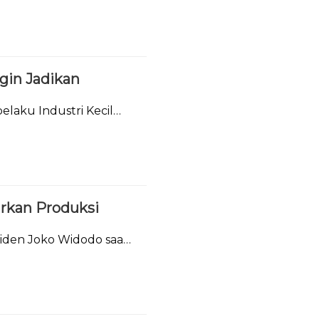
ngin Jadikan
laku Industri Kecil
arkan Produksi
iden Joko Widodo saat
Bali.