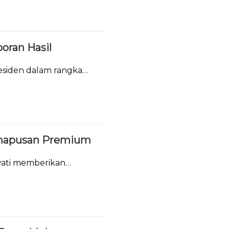
oran Hasil
siden dalam rangka
ghapusan Premium
wati memberikan
BBM Premium dan