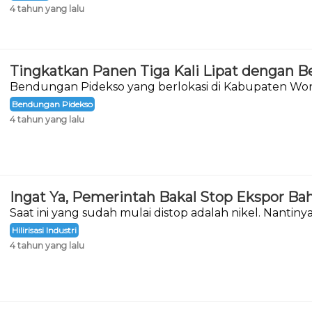
4 tahun yang lalu
Tingkatkan Panen Tiga Kali Lipat dengan 
Bendungan Pidekso yang berlokasi di Kabupaten Wono
akhirnya diresmikan.
Bendungan Pidekso
4 tahun yang lalu
Ingat Ya, Pemerintah Bakal Stop Ekspor Ba
Saat ini yang sudah mulai distop adalah nikel. Nantin
berikutnya adalah bahan mentah bauksit.
Hilirisasi Industri
4 tahun yang lalu