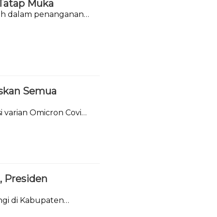
 Tatap Muka
tah dalam penanganan
askan Semua
 varian Omicron Covid-
, Presiden
gi di Kabupaten