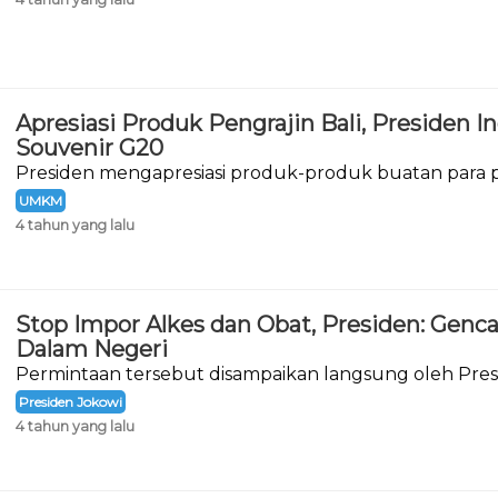
Apresiasi Produk Pengrajin Bali, Presiden I
Souvenir G20
Presiden mengapresiasi produk-produk buatan para pe
Menengah (IKM) di Provinsi Bali.
UMKM
4 tahun yang lalu
Stop Impor Alkes dan Obat, Presiden: Genc
Dalam Negeri
Permintaan tersebut disampaikan langsung oleh Pres
meresmikan pembangunan Rumah Sakit Internasional 
Presiden Jokowi
4 tahun yang lalu