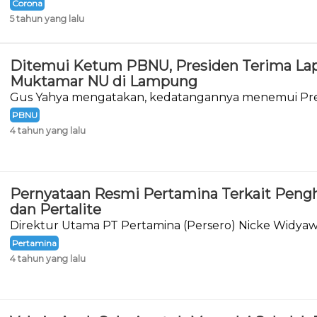
Corona
5 tahun yang lalu
Ditemui Ketum PBNU, Presiden Terima Lap
Muktamar NU di Lampung
Gus Yahya mengatakan, kedatangannya menemui Pre
melaporkan hasil Muktamar ke-34 NU.
PBNU
4 tahun yang lalu
Pernyataan Resmi Pertamina Terkait Pen
dan Pertalite
Direktur Utama PT Pertamina (Persero) Nicke Widya
pernyataan resminya terkait wacana penghapusan 
Pertamina
Pertalite.
4 tahun yang lalu