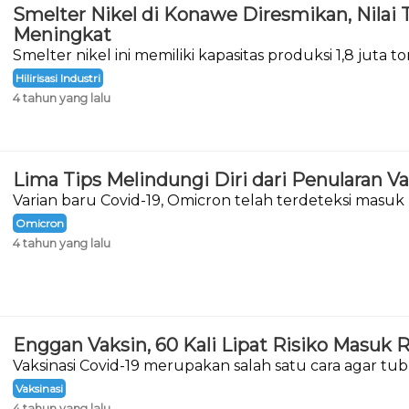
Smelter Nikel di Konawe Diresmikan, Nilai
Meningkat
Smelter nikel ini memiliki kapasitas produksi 1,8 juta t
Hilirisasi Industri
4 tahun yang lalu
Lima Tips Melindungi Diri dari Penularan V
Varian baru Covid-19, Omicron telah terdeteksi masuk 
Desember 2021.
Omicron
4 tahun yang lalu
Enggan Vaksin, 60 Kali Lipat Risiko Masuk
Vaksinasi Covid-19 merupakan salah satu cara agar 
menghadapi virus Corona.
Vaksinasi
4 tahun yang lalu