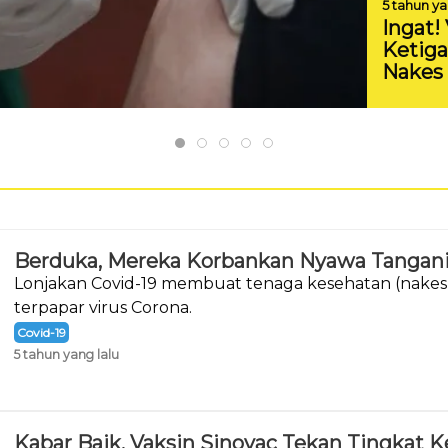
5 tahun ya
Ingat!
Ketig
Nakes
Berduka, Mereka Korbankan Nyawa Tangani
Lonjakan Covid-19 membuat tenaga kesehatan (nakes)
terpapar virus Corona.
Covid-19
5 tahun yang lalu
Kabar Baik, Vaksin Sinovac Tekan Tingkat 