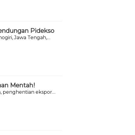
Bendungan Pidekso
giri, Jawa Tengah,
han Mentah!
ya, penghentian ekspor