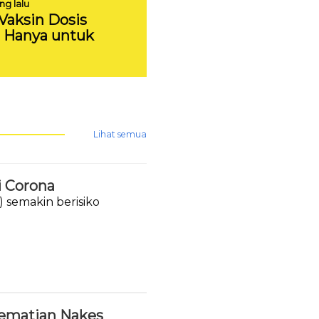
ng lalu
 Vaksin Dosis
a Hanya untuk
Lihat semua
 Corona
 semakin berisiko
Kematian Nakes