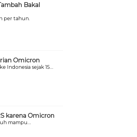
 Tambah Bakal
on per tahun.
arian Omicron
ke Indonesia sejak 15
 RS karena Omicron
tubuh mampu