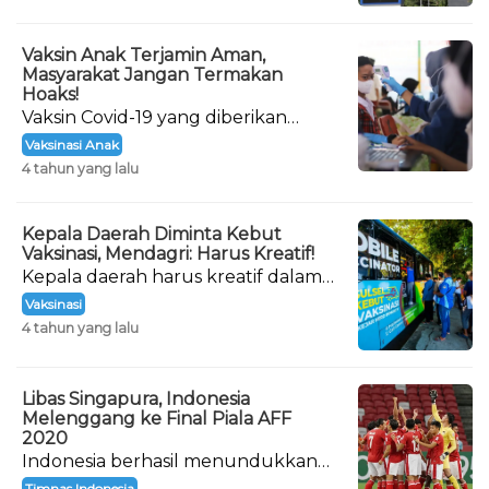
Vaksin Anak Terjamin Aman,
Masyarakat Jangan Termakan
Hoaks!
Vaksin Covid-19 yang diberikan
kepada anak-anak sudah dipastikan
Vaksinasi Anak
keamanannya.
4 tahun yang lalu
Kepala Daerah Diminta Kebut
Vaksinasi, Mendagri: Harus Kreatif!
Kepala daerah harus kreatif dalam
menarik minat warga untuk
Vaksinasi
vaksinasi.
4 tahun yang lalu
Libas Singapura, Indonesia
Melenggang ke Final Piala AFF
2020
Indonesia berhasil menundukkan
Tim Singapura dengan skor 4-2 di
Timnas Indonesia