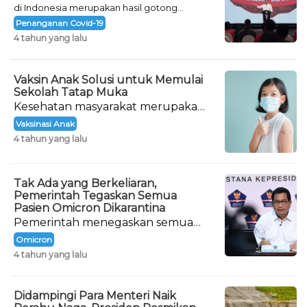
di Indonesia merupakan hasil gotong
royong semua pihak.
Penanganan Covid-19
4 tahun yang lalu
Vaksin Anak Solusi untuk Memulai
Sekolah Tatap Muka
Kesehatan masyarakat merupakan
prioritas pemerintah dalam
Vaksinasi Anak
penanganan Covid-19 di tanah air.
4 tahun yang lalu
Tak Ada yang Berkeliaran,
Pemerintah Tegaskan Semua
Pasien Omicron Dikarantina
Pemerintah menegaskan semua
pasien yang terinfeksi varian
Omicron
Omicron Covid-19 sedang menjalani
4 tahun yang lalu
karantina.
Didampingi Para Menteri Naik