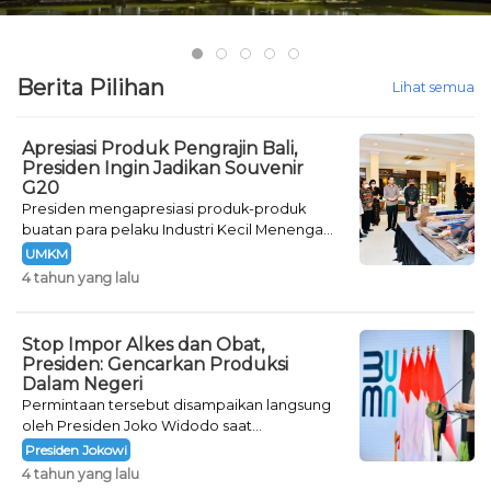
Berita Pilihan
Lihat semua
Apresiasi Produk Pengrajin Bali,
Presiden Ingin Jadikan Souvenir
G20
Presiden mengapresiasi produk-produk
buatan para pelaku Industri Kecil Menengah
(IKM) di Provinsi Bali.
UMKM
4 tahun yang lalu
Stop Impor Alkes dan Obat,
Presiden: Gencarkan Produksi
Dalam Negeri
Permintaan tersebut disampaikan langsung
oleh Presiden Joko Widodo saat
meresmikan pembangunan Rumah Sakit
Presiden Jokowi
Internasional Bali.
4 tahun yang lalu