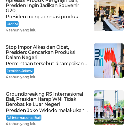
Apresiasi Produk Pengrajin Bali,
Presiden Ingin Jadikan Souvenir
G20
Presiden mengapresiasi produk-
produk buatan para pelaku
UMKM
Industri Kecil Menengah (IKM) di
4 tahun yang lalu
Provinsi Bali.
Stop Impor Alkes dan Obat,
Presiden: Gencarkan Produksi
Dalam Negeri
Permintaan tersebut disampaikan
langsung oleh Presiden Joko
Presiden Jokowi
Widodo saat meresmikan
4 tahun yang lalu
pembangunan Rumah Sakit
Internasional Bali.
Groundbreaking RS Internasional
Bali, Presiden Harap WNI Tidak
Berobat ke Luar Negeri
Presiden Joko Widodo melakukan
peletakan batu pertama atau
RS Internasional Bali
groundbreaking Rumah Sakit (RS)
4 tahun yang lalu