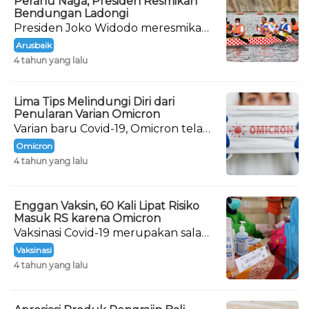
Perahu Naga, Presiden Resmikan
Bendungan Ladongi
Presiden Joko Widodo meresmikan
Bendungan Ladongi di Kabupaten
Arusbaik
Kolaka Timur, Provinsi Sulawesi
4 tahun yang lalu
Tenggara
Lima Tips Melindungi Diri dari
Penularan Varian Omicron
Varian baru Covid-19, Omicron telah
terdeteksi masuk ke Indonesia
Omicron
sejak 15 Desember 2021.
4 tahun yang lalu
Enggan Vaksin, 60 Kali Lipat Risiko
Masuk RS karena Omicron
Vaksinasi Covid-19 merupakan salah
satu cara agar tubuh mampu
Vaksinasi
menghadapi virus Corona.
4 tahun yang lalu