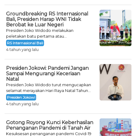
Groundbreaking RS Internasional
Bali, Presiden Harap WNI Tidak
Berobat ke Luar Negeri
Presiden Joko Widodo melakukan
peletakan batu pertama atau
groundbreaking Rumah Sakit (RS)
RS Internasional Bali
Internasional Bali.
4 tahun yang lalu
Presiden Jokowi: Pandemi Jangan
Sampai Mengurangi Keceriaan
Natal
Presiden Joko Widodo turut mengucapkan
selamat merayakan Hari Raya Natal Tahun
2021 kepada umat Kristiani.
Presiden Jokowi
4 tahun yang lalu
Gotong Royong Kunci Keberhasilan
Penanganan Pandemi di Tanah Air
Kesuksesan penanganan pandemi Covid-19