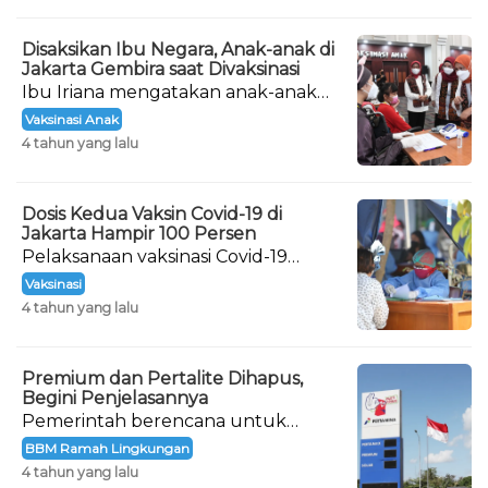
Internasional Bali.
Disaksikan Ibu Negara, Anak-anak di
Jakarta Gembira saat Divaksinasi
Ibu Iriana mengatakan anak-anak
yang menjadi peserta dalam giat
Vaksinasi Anak
vaksinasi ini tidak ada yang takut.
4 tahun yang lalu
Dosis Kedua Vaksin Covid-19 di
Jakarta Hampir 100 Persen
Pelaksanaan vaksinasi Covid-19
hingga dosis lengkap (dua dosis) di
Vaksinasi
DKI Jakarta menunjukkan hasil
4 tahun yang lalu
yang maksimal.
Premium dan Pertalite Dihapus,
Begini Penjelasannya
Pemerintah berencana untuk
menghapus bahan bakar minyak
BBM Ramah Lingkungan
(BBM) jenis Premium dan Pertalite.
4 tahun yang lalu