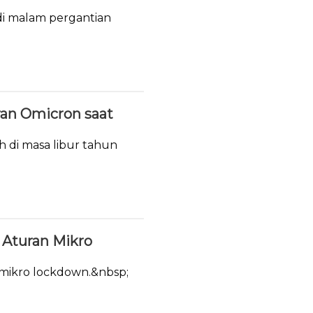
i malam pergantian
ran Omicron saat
h di masa libur tahun
Aturan Mikro
 mikro lockdown.&nbsp;