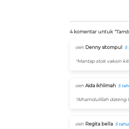
4 komentar untuk
“Tamba
Denny sitompul
oleh
5 
"Mantap stok vaksin ki
Aida ikhlimah
oleh
5 tah
"Alhamdulillah dateng l
Regita bella
oleh
5 tahu