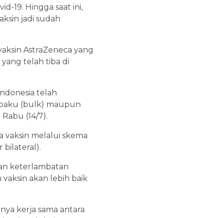
d-19. Hingga saat ini,
ksin jadi sudah
s vaksin AstraZeneca yang
 yang telah tiba di
Indonesia telah
n baku (bulk) maupun
 Rabu (14/7).
 vaksin melalui skema
 bilateral).
kan keterlambatan
vaksin akan lebih baik
nya kerja sama antara