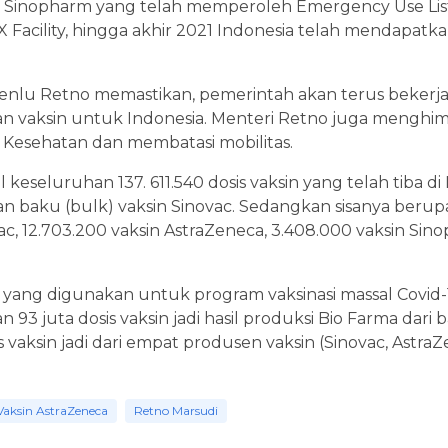
 Sinopharm yang telah memperoleh Emergency Use List
Facility, hingga akhir 2021 Indonesia telah mendapatk
enlu Retno memastikan, pemerintah akan terus bekerja
vaksin untuk Indonesia. Menteri Retno juga menghim
 Kesehatan dan membatasi mobilitas.
 keseluruhan 137. 611.540 dosis vaksin yang telah tiba di I
han baku (bulk) vaksin Sinovac. Sedangkan sisanya berup
ovac, 12.703.200 vaksin AstraZeneca, 3.408.000 vaksin Si
di yang digunakan untuk program vaksinasi massal Covid-1
an 93 juta dosis vaksin jadi hasil produksi Bio Farma dari
is vaksin jadi dari empat produsen vaksin (Sinovac, Astr
Vaksin AstraZeneca
Retno Marsudi