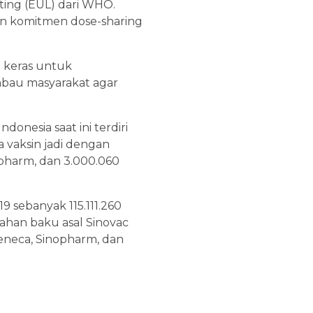
ing (EUL) dari WHO.
an komitmen dose-sharing
 keras untuk
bau masyarakat agar
ndonesia saat ini terdiri
a vaksin jadi dengan
nopharm, dan 3.000.060
9 sebanyak 115.111.260
 bahan baku asal Sinovac
aZeneca, Sinopharm, dan