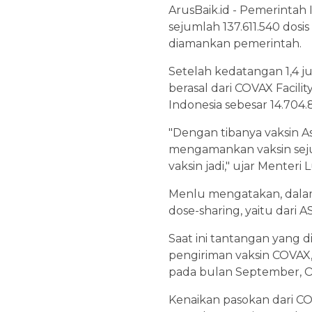
ArusBaik.id - Pemerintah 
sejumlah 137.611.540 dos
diamankan pemerintah.
Setelah kedatangan 1,4 ju
berasal dari COVAX Facilit
Indonesia sebesar 14.704.8
"Dengan tibanya vaksin As
mengamankan vaksin seju
vaksin jadi," ujar Menteri
Menlu mengatakan, dalam
dose-sharing, yaitu dari AS
Saat ini tantangan yang
pengiriman vaksin COVAX,
pada bulan September, 
Kenaikan pasokan dari CO