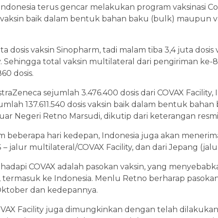
Indonesia terus gencar melakukan program vaksinasi Covi
is vaksin baik dalam bentuk bahan baku (bulk) maupun va
ta dosis vaksin Sinopharm, tadi malam tiba 3,4 juta dosi
y. Sehingga total vaksin multilateral dari pengiriman ke-8
60 dosis.
traZeneca sejumlah 3.476.400 dosis dari COVAX Facility, 
mlah 137.611.540 dosis vaksin baik dalam bentuk baha
 Luar Negeri Retno Marsudi, dikutip dari keterangan resmi
 beberapa hari kedepan, Indonesia juga akan menerima
 – jalur multilateral/COVAX Facility, dan dari Jepang (jalur
 dihadapi COVAX adalah pasokan vaksin, yang menyebab
 termasuk ke Indonesia. Menlu Retno berharap pasokan 
Oktober dan kedepannya.
VAX Facility juga dimungkinkan dengan telah dilakukan