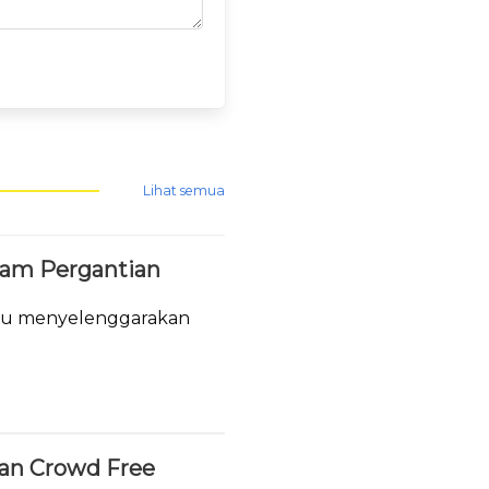
Lihat semua
lam Pergantian
tau menyelenggarakan
.
ukan Crowd Free