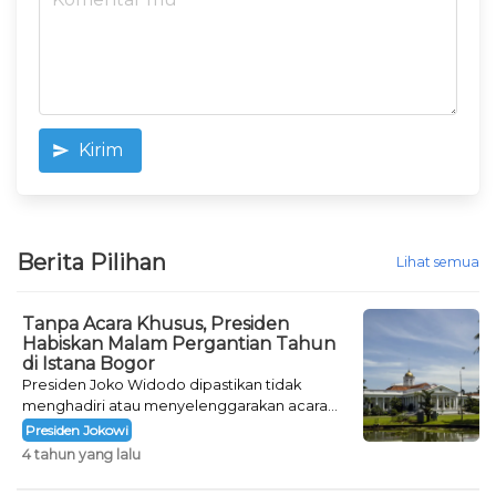
Kirim
Berita Pilihan
Lihat semua
Tanpa Acara Khusus, Presiden
Habiskan Malam Pergantian Tahun
di Istana Bogor
Presiden Joko Widodo dipastikan tidak
menghadiri atau menyelenggarakan acara
khusus untuk mengisi malam pergantian
Presiden Jokowi
tahun.
4 tahun yang lalu