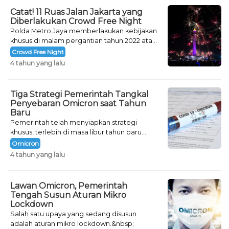
Catat! 11 Ruas Jalan Jakarta yang
Diberlakukan Crowd Free Night
Polda Metro Jaya memberlakukan kebijakan
khusus di malam pergantian tahun 2022 atau
Crowd Free Night selama dua hari.
Crowd Free Night
4 tahun yang lalu
Tiga Strategi Pemerintah Tangkal
Penyebaran Omicron saat Tahun
Baru
Pemerintah telah menyiapkan strategi
khusus, terlebih di masa libur tahun baru
seperti saat ini.
Omicron
4 tahun yang lalu
Lawan Omicron, Pemerintah
Tengah Susun Aturan Mikro
Lockdown
Salah satu upaya yang sedang disusun
adalah aturan mikro lockdown.&nbsp;