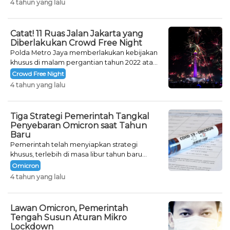
4 tahun yang lalu
Catat! 11 Ruas Jalan Jakarta yang
Diberlakukan Crowd Free Night
Polda Metro Jaya memberlakukan kebijakan
khusus di malam pergantian tahun 2022 atau
Crowd Free Night selama dua hari.
Crowd Free Night
4 tahun yang lalu
Tiga Strategi Pemerintah Tangkal
Penyebaran Omicron saat Tahun
Baru
Pemerintah telah menyiapkan strategi
khusus, terlebih di masa libur tahun baru
seperti saat ini.
Omicron
4 tahun yang lalu
Lawan Omicron, Pemerintah
Tengah Susun Aturan Mikro
Lockdown