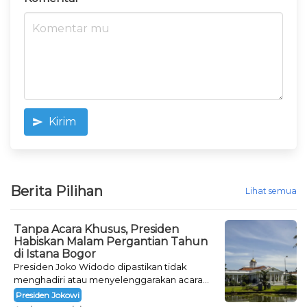
Kirim
Berita Pilihan
Lihat semua
Tanpa Acara Khusus, Presiden
Habiskan Malam Pergantian Tahun
di Istana Bogor
Presiden Joko Widodo dipastikan tidak
menghadiri atau menyelenggarakan acara
khusus untuk mengisi malam pergantian
Presiden Jokowi
tahun.