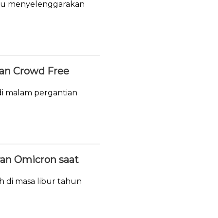
tau menyelenggarakan
.
ukan Crowd Free
i malam pergantian
ran Omicron saat
h di masa libur tahun