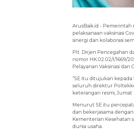
ArusBaik.id - Pemerinta
pelaksanaan vaksinasi Cov
sinergi dan kolaborasi se
Plt. Dirjen Pencegahan 
nomor HK.02.02/I/1669/20
Pelayanan Vaksinasi dan O
“SE itu ditujukan kepada
seluruh direktur Poltekk
keterangan resmi, Jumat (
Menurut SE itu percepatan
dan bekerjasama dengan TN
Kementerian Kesehatan se
dunia usaha.