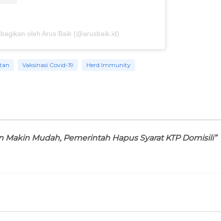
bagikan oleh Arus Baik (@arusbaik.id)
tan
Vaksinasi Covid-19
Herd Immunity
n Makin Mudah, Pemerintah Hapus Syarat KTP Domisili”