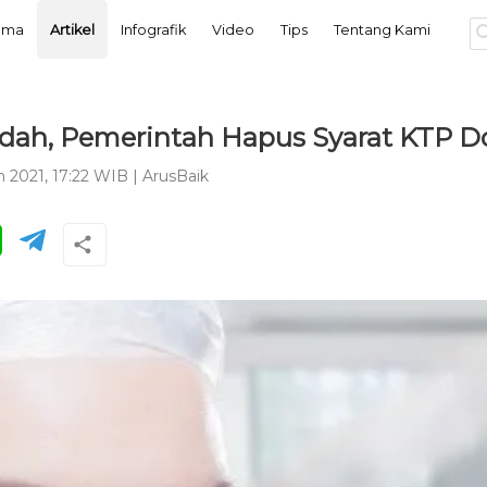
tama
Artikel
Infografik
Video
Tips
Tentang Kami
dah, Pemerintah Hapus Syarat KTP Do
n 2021, 17:22 WIB
|
ArusBaik