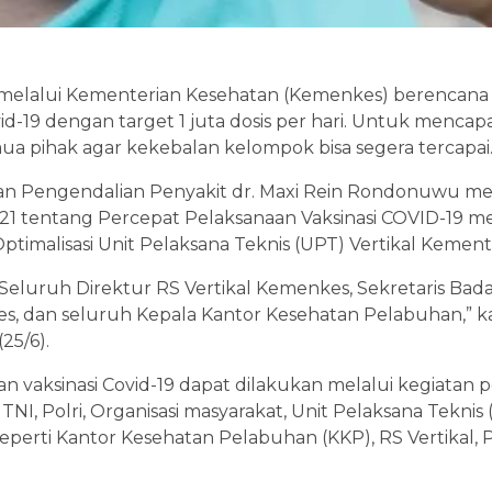
h melalui Kementerian Kesehatan (Kemenkes) berencan
id-19 dengan target 1 juta dosis per hari. Untuk mencapa
mua pihak agar kekebalan kelompok bisa segera tercapai
dan Pengendalian Penyakit dr. Maxi Rein Rondonuwu me
21 tentang Percepat Pelaksanaan Vaksinasi COVID-19 me
ptimalisasi Unit Pelaksana Teknis (UPT) Vertikal Kemen
 Seluruh Direktur RS Vertikal Kemenkes, Sekretaris B
es, dan seluruh Kepala Kantor Kesehatan Pelabuhan,” k
25/6).
 vaksinasi Covid-19 dapat dilakukan melalui kegiatan p
I, Polri, Organisasi masyarakat, Unit Pelaksana Teknis 
perti Kantor Kesehatan Pelabuhan (KKP), RS Vertikal, Po