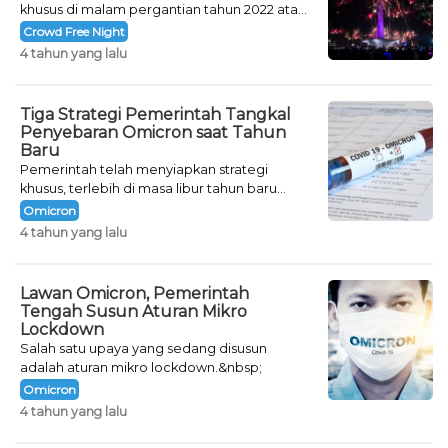
khusus di malam pergantian tahun 2022 atau
Crowd Free Night selama dua hari.
Crowd Free Night
4 tahun yang lalu
Tiga Strategi Pemerintah Tangkal
Penyebaran Omicron saat Tahun
Baru
Pemerintah telah menyiapkan strategi
khusus, terlebih di masa libur tahun baru
seperti saat ini.
Omicron
4 tahun yang lalu
Lawan Omicron, Pemerintah
Tengah Susun Aturan Mikro
Lockdown
Salah satu upaya yang sedang disusun
adalah aturan mikro lockdown.&nbsp;
Omicron
4 tahun yang lalu