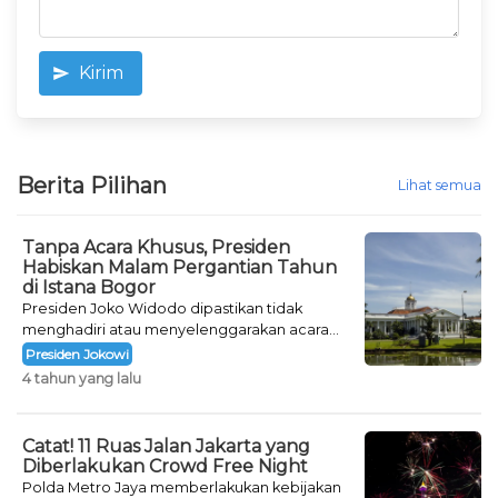
Kirim
Berita Pilihan
Lihat semua
Tanpa Acara Khusus, Presiden
Habiskan Malam Pergantian Tahun
di Istana Bogor
Presiden Joko Widodo dipastikan tidak
menghadiri atau menyelenggarakan acara
khusus untuk mengisi malam pergantian
Presiden Jokowi
tahun.
4 tahun yang lalu
Catat! 11 Ruas Jalan Jakarta yang
Diberlakukan Crowd Free Night
Polda Metro Jaya memberlakukan kebijakan