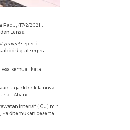
 Rabu, (17/2/2021).
dan Lansia.
ot project
seperti
kah ini dapat segera
elesai semua," kata
kan juga di blok lainnya.
r Tanah Abang.
watan intensif (ICU) mini
i jika ditemukan peserta