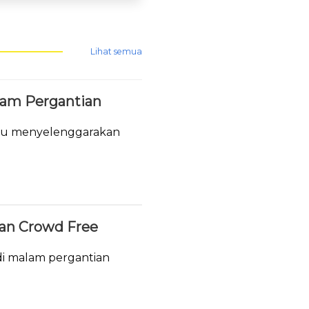
Lihat semua
lam Pergantian
tau menyelenggarakan
.
ukan Crowd Free
i malam pergantian