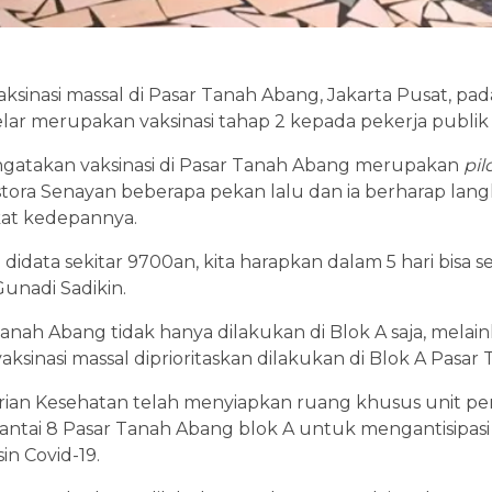
inasi massal di Pasar Tanah Abang, Jakarta Pusat, pada
elar merupakan vaksinasi tahap 2 kepada pekerja publik 
atakan vaksinasi di Pasar Tanah Abang merupakan
pil
Istora Senayan beberapa pekan lalu dan ia berharap lang
kat kedepannya.
 didata sekitar 9700an, kita harapkan dalam 5 hari bisa s
unadi Sadikin.
Tanah Abang tidak hanya dilakukan di Blok A saja, melain
vaksinasi massal diprioritaskan dilakukan di Blok A Pasa
ian Kesehatan telah menyiapkan ruang khusus unit pera
di lantai 8 Pasar Tanah Abang blok A untuk mengantisipas
n Covid-19.