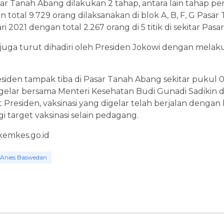
sar Tanah Abang dilakukan 2 tahap, antara lain tahap p
n total 9.729 orang dilaksanakan di blok A, B, F, G Pasa
 2021 dengan total 2.267 orang di 5 titik di sekitar Pas
t juga turut dihadiri oleh Presiden Jokowi dengan mela
esiden tampak tiba di Pasar Tanah Abang sekitar pukul
digelar bersama Menteri Kesehatan Budi Gunadi Sadikin
Presiden, vaksinasi yang digelar telah berjalan dengan
i target vaksinasi selain pedagang.
 kemkes.go.id
Anies Baswedan