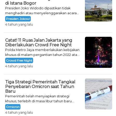
di Istana Bogor
Presiden Joko Widodo dipastikan tidak
menghadiri atau menyelenggarakan acara
khusus untuk mengisi malam pergantian
Presiden Jokowi
tahun.
4 tahun yang lalu
Catat! 11 Ruas Jalan Jakarta yang
Diberlakukan Crowd Free Night
Polda Metro Jaya memberlakukan kebijakan
khusus di malam pergantian tahun 2022 atau
Crowd Free Night selama dua hari.
Crowd Free Night
4 tahun yang lalu
Tiga Strategi Pemerintah Tangkal
Penyebaran Omicron saat Tahun
Baru
Pemerintah telah menyiapkan strategi
khusus, terlebih di masa libur tahun baru
seperti saat ini.
Omicron
4 tahun yang lalu