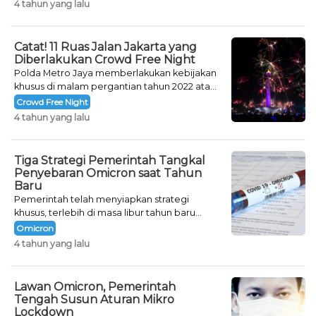
4 tahun yang lalu
Catat! 11 Ruas Jalan Jakarta yang
Diberlakukan Crowd Free Night
Polda Metro Jaya memberlakukan kebijakan
khusus di malam pergantian tahun 2022 atau
Crowd Free Night selama dua hari.
Crowd Free Night
4 tahun yang lalu
Tiga Strategi Pemerintah Tangkal
Penyebaran Omicron saat Tahun
Baru
Pemerintah telah menyiapkan strategi
khusus, terlebih di masa libur tahun baru
seperti saat ini.
Omicron
4 tahun yang lalu
Lawan Omicron, Pemerintah
Tengah Susun Aturan Mikro
Lockdown