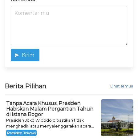
Kirim
Berita Pilihan
Lihat semua
Tanpa Acara Khusus, Presiden
Habiskan Malam Pergantian Tahun
di Istana Bogor
Presiden Joko Widodo dipastikan tidak
menghadiri atau menyelenggarakan acara
khusus untuk mengisi malam pergantian
Presiden Jokowi
tahun.