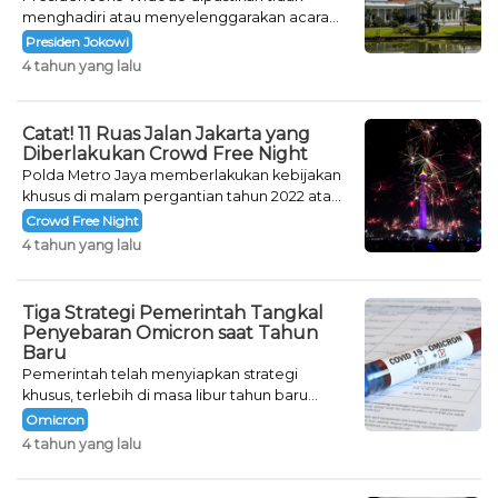
menghadiri atau menyelenggarakan acara
khusus untuk mengisi malam pergantian
Presiden Jokowi
tahun.
4 tahun yang lalu
Catat! 11 Ruas Jalan Jakarta yang
Diberlakukan Crowd Free Night
Polda Metro Jaya memberlakukan kebijakan
khusus di malam pergantian tahun 2022 atau
Crowd Free Night selama dua hari.
Crowd Free Night
4 tahun yang lalu
Tiga Strategi Pemerintah Tangkal
Penyebaran Omicron saat Tahun
Baru
Pemerintah telah menyiapkan strategi
khusus, terlebih di masa libur tahun baru
seperti saat ini.
Omicron
4 tahun yang lalu