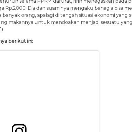
enurun selama PPKM darurat, ririn menegaskan pada p
ga Rp.2000. Dia dan suaminya mengaku bahagia bisa 
anyak orang, apalagi di tengah situasi ekonomi yang suli
ung makannya untuk mendoakan menjadi sesuatu ya
E)
ya berikut ini: