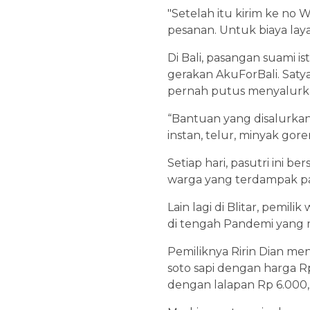
"Setelah itu kirim ke no
pesanan. Untuk biaya lay
Di Bali, pasangan suami 
gerakan AkuForBali. Saty
pernah putus menyalurk
“Bantuan yang disalurkan 
instan, telur, minyak gore
Setiap hari, pasutri ini
warga yang terdampak pa
Lain lagi di Blitar, pe
di tengah Pandemi yang m
Pemiliknya Ririn Dian m
soto sapi dengan harga Rp
dengan lalapan Rp 6.000,