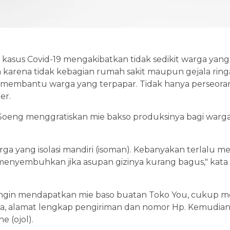
 kasus Covid-19 mengakibatkan tidak sedikit warga yang 
 karena tidak kebagian rumah sakit maupun gejala ringan
 membantu warga yang terpapar. Tidak hanya perseoran
er.
 Soeng menggratiskan mie bakso produksinya bagi warg
rga yang isolasi mandiri (isoman). Kebanyakan terlalu 
menyembuhkan jika asupan gizinya kurang bagus," kata 
 ingin mendapatkan mie baso buatan Toko You, cukup m
nama, alamat lengkap pengiriman dan nomor Hp. Kemudian
ne (ojol).