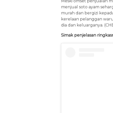
Meski omset penjualan m
menjual soto ayam sehar
murah dan bergizi kepada b
kerelaan pelanggan war
dia dan keluarganya. (CH
Simak penjelasan ringkasn