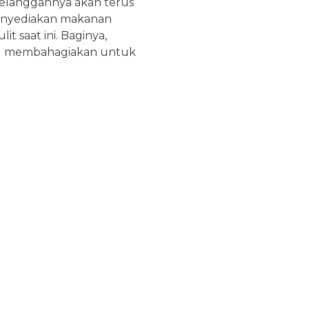
elanggannya akan terus
menyediakan makanan
t saat ini. Baginya,
ng membahagiakan untuk