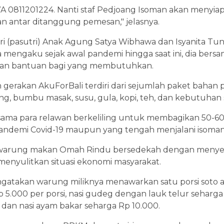
 WA 0811201224. Nanti staf Pedjoang Isoman akan menyi
an antar ditanggung pemesan," jelasnya.
istri (pasutri) Anak Agung Satya Wibhawa dan Isyanita 
a mengaku sejak awal pandemi hingga saat ini, dia bersa
an bantuan bagi yang membutuhkan.
gerakan AkuForBali terdiri dari sejumlah paket bahan p
ng, bumbu masak, susu, gula, kopi, teh, dan kebutuhan seh
 bersama para relawan berkeliling untuk membagikan 50-
ndemi Covid-19 maupun yang tengah menjalani isoman
milik warung makan Omah Rindu bersedekah dengan men
enyulitkan situasi ekonomi masyarakat.
engatakan warung miliknya menawarkan satu porsi soto
 5.000 per porsi, nasi gudeg dengan lauk telur seharga 
 dan nasi ayam bakar seharga Rp 10.000.