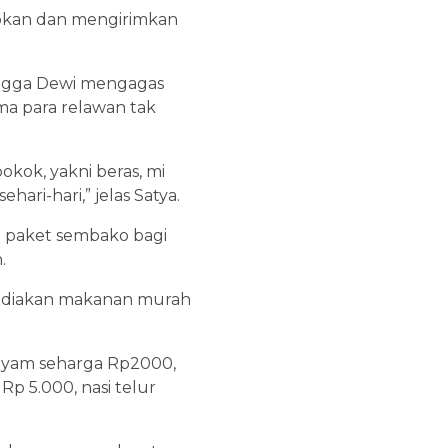
apkan dan mengirimkan
Tungga Dewi mengagas
ma para relawan tak
okok, yakni beras, mi
ari-hari,” jelas Satya.
60 paket sembako bagi
.
yediakan makanan murah
 ayam seharga Rp2000,
Rp 5.000, nasi telur