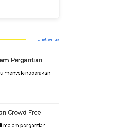
Lihat semua
lam Pergantian
tau menyelenggarakan
.
ukan Crowd Free
i malam pergantian