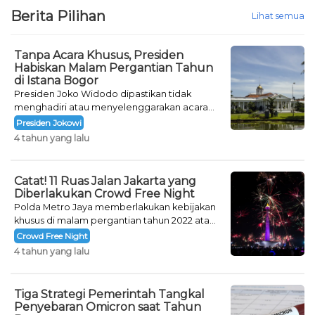
Berita Pilihan
Lihat semua
Tanpa Acara Khusus, Presiden
Habiskan Malam Pergantian Tahun
di Istana Bogor
Presiden Joko Widodo dipastikan tidak
menghadiri atau menyelenggarakan acara
khusus untuk mengisi malam pergantian
Presiden Jokowi
tahun.
4 tahun yang lalu
Catat! 11 Ruas Jalan Jakarta yang
Diberlakukan Crowd Free Night
Polda Metro Jaya memberlakukan kebijakan
khusus di malam pergantian tahun 2022 atau
Crowd Free Night selama dua hari.
Crowd Free Night
4 tahun yang lalu
Tiga Strategi Pemerintah Tangkal
Penyebaran Omicron saat Tahun