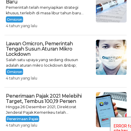
Baru
Pemerintah telah menyiapkan strategi
khusus, terlebih di masa libur tahun baru
seperti saat ini.
Omicron
4 tahun yang lalu
Lawan Omicron, Pemerintah
Tengah Susun Aturan Mikro
Lockdown
Salah satu upaya yang sedang disusun
adalah aturan mikro lockdown.&nbsp;
Omicron
4 tahun yang lalu
Penerimaan Pajak 2021 Melebihi
Target, Tembus 100,19 Persen
Hingga 26 Desember 2021, Direktorat
Jenderal Pajak Kemenkeu telah
mencatatkan jumlah neto penerimaan pajak
Penerimaan Pajak
sebesar Rp 1.231,87 triliun.&nbsp;
4 tahun yang lalu