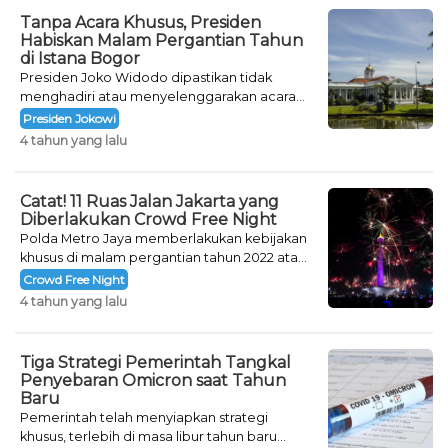
Tanpa Acara Khusus, Presiden
Habiskan Malam Pergantian Tahun
di Istana Bogor
Presiden Joko Widodo dipastikan tidak
menghadiri atau menyelenggarakan acara
khusus untuk mengisi malam pergantian
Presiden Jokowi
tahun.
4 tahun yang lalu
Catat! 11 Ruas Jalan Jakarta yang
Diberlakukan Crowd Free Night
Polda Metro Jaya memberlakukan kebijakan
khusus di malam pergantian tahun 2022 atau
Crowd Free Night selama dua hari.
Crowd Free Night
4 tahun yang lalu
Tiga Strategi Pemerintah Tangkal
Penyebaran Omicron saat Tahun
Baru
Pemerintah telah menyiapkan strategi
khusus, terlebih di masa libur tahun baru