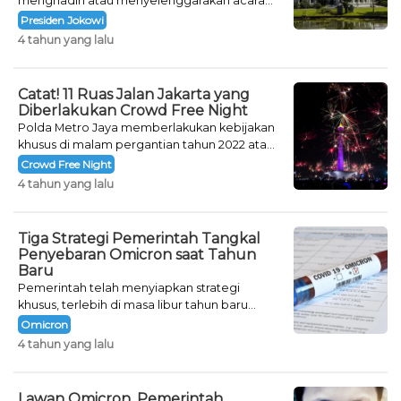
menghadiri atau menyelenggarakan acara
khusus untuk mengisi malam pergantian
Presiden Jokowi
tahun.
4 tahun yang lalu
Catat! 11 Ruas Jalan Jakarta yang
Diberlakukan Crowd Free Night
Polda Metro Jaya memberlakukan kebijakan
khusus di malam pergantian tahun 2022 atau
Crowd Free Night selama dua hari.
Crowd Free Night
4 tahun yang lalu
Tiga Strategi Pemerintah Tangkal
Penyebaran Omicron saat Tahun
Baru
Pemerintah telah menyiapkan strategi
khusus, terlebih di masa libur tahun baru
seperti saat ini.
Omicron
4 tahun yang lalu
Lawan Omicron, Pemerintah