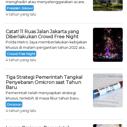
menghadiri atau menyelenggarakan acara
khusus untuk mengisi malam pergantian
Presiden Jokowi
tahun.
4 tahun yang lalu
Catat! 11 Ruas Jalan Jakarta yang
Diberlakukan Crowd Free Night
Polda Metro Jaya memberlakukan kebijakan
khusus di malam pergantian tahun 2022 atau
Crowd Free Night selama dua hari.
Crowd Free Night
4 tahun yang lalu
Tiga Strategi Pemerintah Tangkal
Penyebaran Omicron saat Tahun
Baru
Pemerintah telah menyiapkan strategi
khusus, terlebih di masa libur tahun baru
seperti saat ini.
Omicron
4 tahun yang lalu