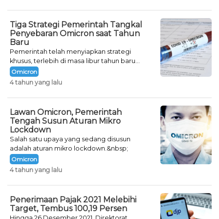
Tiga Strategi Pemerintah Tangkal
Penyebaran Omicron saat Tahun
Baru
Pemerintah telah menyiapkan strategi
khusus, terlebih di masa libur tahun baru
seperti saat ini.
Omicron
4 tahun yang lalu
Lawan Omicron, Pemerintah
Tengah Susun Aturan Mikro
Lockdown
Salah satu upaya yang sedang disusun
adalah aturan mikro lockdown.&nbsp;
Omicron
4 tahun yang lalu
Penerimaan Pajak 2021 Melebihi
Target, Tembus 100,19 Persen
Hingga 26 Desember 2021, Direktorat