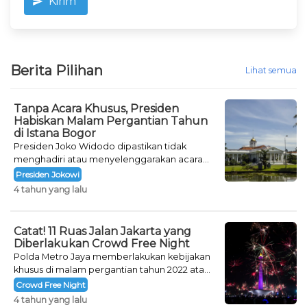
Kirim
Berita Pilihan
Lihat semua
Tanpa Acara Khusus, Presiden
Habiskan Malam Pergantian Tahun
di Istana Bogor
Presiden Joko Widodo dipastikan tidak
menghadiri atau menyelenggarakan acara
khusus untuk mengisi malam pergantian
Presiden Jokowi
tahun.
4 tahun yang lalu
Catat! 11 Ruas Jalan Jakarta yang
Diberlakukan Crowd Free Night
Polda Metro Jaya memberlakukan kebijakan
khusus di malam pergantian tahun 2022 atau
Crowd Free Night selama dua hari.
Crowd Free Night
4 tahun yang lalu