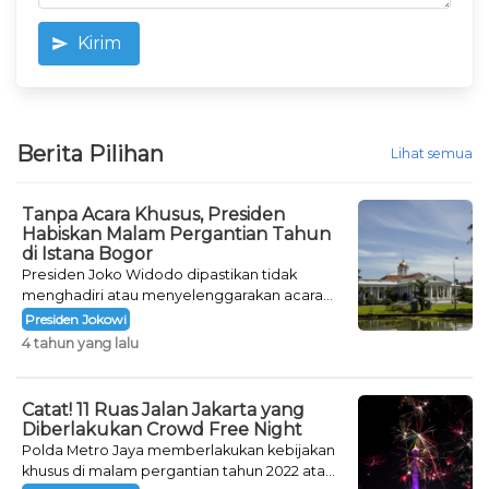
Kirim
Berita Pilihan
Lihat semua
Tanpa Acara Khusus, Presiden
Habiskan Malam Pergantian Tahun
di Istana Bogor
Presiden Joko Widodo dipastikan tidak
menghadiri atau menyelenggarakan acara
khusus untuk mengisi malam pergantian
Presiden Jokowi
tahun.
4 tahun yang lalu
Catat! 11 Ruas Jalan Jakarta yang
Diberlakukan Crowd Free Night
Polda Metro Jaya memberlakukan kebijakan
khusus di malam pergantian tahun 2022 atau