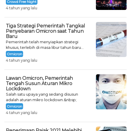
Crowd Free Night selama dua hari.
Crowd Free Night
4 tahun yang lalu
Tiga Strategi Pemerintah Tangkal
Penyebaran Omicron saat Tahun
Baru
Pemerintah telah menyiapkan strategi
khusus, terlebih di masa libur tahun baru
seperti saat ini.
Omicron
4 tahun yang lalu
Lawan Omicron, Pemerintah
Tengah Susun Aturan Mikro
Lockdown
Salah satu upaya yang sedang disusun
adalah aturan mikro lockdown.&nbsp;
Omicron
4 tahun yang lalu
Penerimaan Pajak 2021 Melebihi