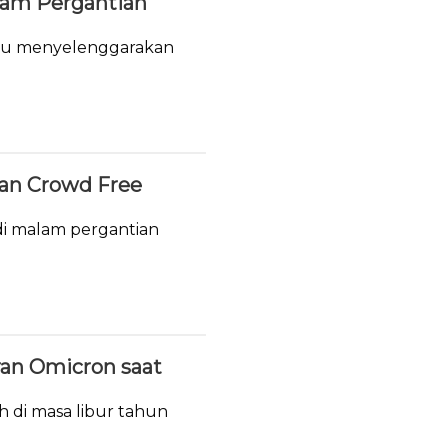
lam Pergantian
tau menyelenggarakan
.
ukan Crowd Free
i malam pergantian
ran Omicron saat
h di masa libur tahun