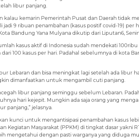
elah libur panjang.
an kalau kemarin Pemerintah Pusat dan Daerah tidak mem
 jadi 9 ribuan penambahan (kasus positif covid-19) per har
 Kota Bandung Yana Mulyana dikutip dari Liputan6, Senin 
jumlah kasus aktif di Indonesia sudah mendekati 100ribu
 dari 100 kasus per hari. Padahal sebelumnya di kota 
bur Lebaran dan bisa meningkat lagi setelah ada libur ha
gkin dimanfaatkan untuk mengambil cuti panjang.
cegah libur panjang seminggu sebelum Lebaran. Padaha
jatuhnya hari kejepit. Mungkin ada saja orang yang menga
r panjang,” jelasnya.
askan kunci untuk mengantisipasi penambahan kasus leb
 Kegiatan Masyarakat (PPKM) di tingkat dasar yakni 
ih mengetahui dengan pasti warganya yang diduga mu