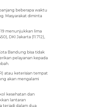
r panjang beberapa waktu
ng. Masyarakat diminta
d-19 menunjukkan lima
0), DKI Jakarta (11.712),
ota Bandung bisa tidak
berikan pelayanan kepada
mbah.
) atau keterisian tempat
rung akan mengalami
kol kesehatan dan
kkan lantaran
a terjadi dalam dua