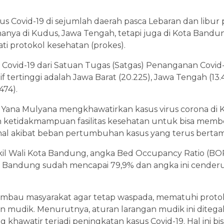
asus Covid-19 di sejumlah daerah pasca Lebaran dan libu
k hanya di Kudus, Jawa Tengah, tetapi juga di Kota Bandu
i protokol kesehatan (prokes).
a Covid-19 dari Satuan Tugas (Satgas) Penanganan Covi
f tertinggi adalah Jawa Barat (20.225), Jawa Tengah (13.45
474).
Yana Mulyana mengkhawatirkan kasus virus corona di K
aran ketidakmampuan fasilitas kesehatan untuk bisa mem
mal akibat beban pertumbuhan kasus yang terus berta
kil Wali Kota Bandung, angka Bed Occupancy Ratio (BOR
ta Bandung sudah mencapai 79,9% dan angka ini cende
himbau masyarakat agar tetap waspada, mematuhi proto
 mudik. Menurutnya, aturan larangan mudik ini ditega
hawatir terjadi peningkatan kasus Covid-19. Hal ini bis