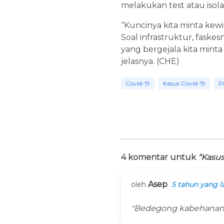
melakukan test atau isolas
“Kuncinya kita minta kewi
Soal infrastruktur, faskes
yang bergejala kita min
jelasnya. (CHE)
Covid-19
Kasus Covid-19
P
4 komentar untuk
“Kasus
Asep
oleh
5 tahun yang l
"Bedegong kabehanana 