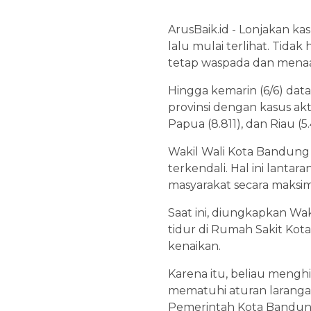
ArusBaik.id - Lonjakan k
lalu mulai terlihat. Tida
tetap waspada dan menaat
Hingga kemarin (6/6) dat
provinsi dengan kasus akti
Papua (8.811), dan Riau (5.
Wakil Wali Kota Bandung 
terkendali. Hal ini lant
masyarakat secara maksi
Saat ini, diungkapkan Wa
tidur di Rumah Sakit Ko
kenaikan.
Karena itu, beliau meng
mematuhi aturan larangan
Pemerintah Kota Bandung k