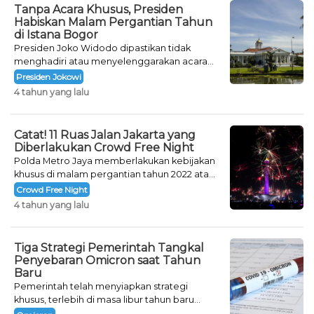
Tanpa Acara Khusus, Presiden
Habiskan Malam Pergantian Tahun
di Istana Bogor
Presiden Joko Widodo dipastikan tidak
menghadiri atau menyelenggarakan acara
khusus untuk mengisi malam pergantian
Presiden Jokowi
tahun.
4 tahun yang lalu
Catat! 11 Ruas Jalan Jakarta yang
Diberlakukan Crowd Free Night
Polda Metro Jaya memberlakukan kebijakan
khusus di malam pergantian tahun 2022 atau
Crowd Free Night selama dua hari.
Crowd Free Night
4 tahun yang lalu
Tiga Strategi Pemerintah Tangkal
Penyebaran Omicron saat Tahun
Baru
Pemerintah telah menyiapkan strategi
khusus, terlebih di masa libur tahun baru
seperti saat ini.