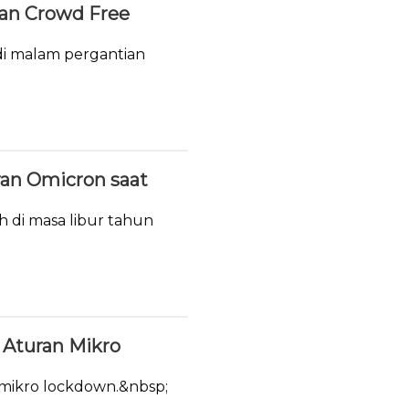
ukan Crowd Free
i malam pergantian
ran Omicron saat
h di masa libur tahun
Aturan Mikro
 mikro lockdown.&nbsp;