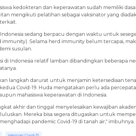
ahasiswa kedokteran dan keperawatan sudah memiliki das
litan mengikuti pelatihan sebagai vaksinator yang diad
erkait.
ni Indonesia sedang berpacu dengan waktu untuk ses
 immunity). Selama herd immunity belum tercapai, maka
emi susulan.
asi di Indonesia relatif lamban dibandingkan beberapa ne
katanya.
lkan langkah darurat untuk menjamin ketersediaan ten
dua Covid-19. Huda mengatakan perlu ada percepatan
upun mahasiswa keperawatan di Indonesia.
ngkat akhir dan tinggal menyelesaikan kewajiban akadem
a diluluskan. Mereka bisa segera ditugaskan untuk memp
enghadapi pandemic Covid-19 di tanah air," imbuhnya.
Vaksinasi Covid-19