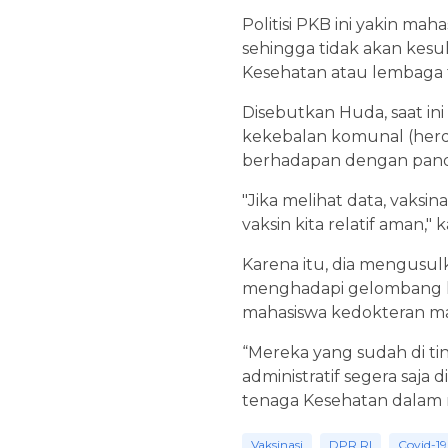
Politisi PKB ini yakin m
sehingga tidak akan kesu
Kesehatan atau lembaga t
Disebutkan Huda, saat i
kekebalan komunal (herd
berhadapan dengan pand
"Jika melihat data, vaksin
vaksin kita relatif aman," 
Karena itu, dia mengusu
menghadapi gelombang ke
mahasiswa kedokteran ma
“Mereka yang sudah di ti
administratif segera saj
tenaga Kesehatan dalam m
Vaksinasi
DPR RI
Covid-19