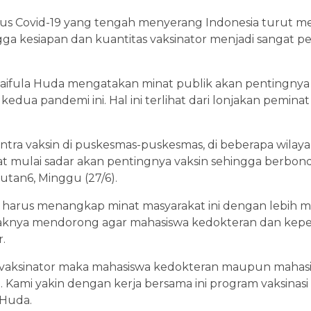
asus Covid-19 yang tengah menyerang Indonesia turut m
ngga kesiapan dan kuantitas vaksinator menjadi sangat 
Syaifula Huda mengatakan minat publik akan pentingny
edua pandemi ini. Hal ini terlihat dari lonjakan peminat
sentra vaksin di puskesmas-puskesmas, di beberapa wila
t mulai sadar akan pentingnya vaksin sehingga berbondo
putan6, Minggu (27/6).
harus menangkap minat masyarakat ini dengan lebih 
ihaknya mendorong agar mahasiswa kedokteran dan kepe
.
 vaksinator maka mahasiswa kedokteran maupun mahasi
 Kami yakin dengan kerja bersama ini program vaksinasi 
 Huda.