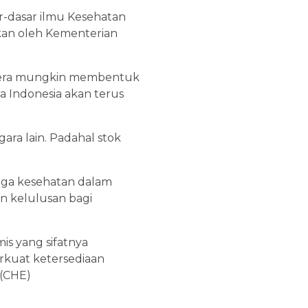
ar-dasar ilmu Kesehatan
akan oleh Kementerian
egera mungkin membentuk
 Indonesia akan terus
gara lain. Padahal stok
aga kesehatan dalam
 kelulusan bagi
is yang sifatnya
erkuat ketersediaan
 (CHE)