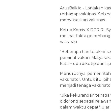
ArusBaik.id - Lonjakan k
terhadap vaksinasi. Sehi
menyuseskan vaksinasi.
Ketua Komisi X DPR RI, 
melihat fakta gelombang k
vaksinasi.
"Beberapa hari terakhir 
peminat vaksin. Masyaraka
kata Huda dikutip dari Li
Menurutnya, pemerintah 
vaksinator. Untuk itu, p
menjadi tenaga vaksinator
"Jika kekurangan tenaga
didorong sebagai relawan.
dalam waktu cepat," ujar