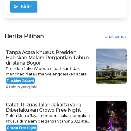
Kirim
Berita Pilihan
Lihat semua
Tanpa Acara Khusus, Presiden
Habiskan Malam Pergantian Tahun
di Istana Bogor
Presiden Joko Widodo dipastikan tidak
menghadiri atau menyelenggarakan acara
khusus untuk mengisi malam pergantian
Presiden Jokowi
tahun.
4 tahun yang lalu
Catat! 11 Ruas Jalan Jakarta yang
Diberlakukan Crowd Free Night
Polda Metro Jaya memberlakukan kebijakan
khusus di malam pergantian tahun 2022 atau
Crowd Free Night selama dua hari.
Crowd Free Night