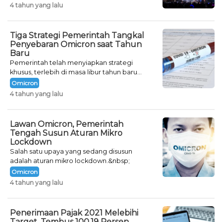
4 tahun yang lalu
Tiga Strategi Pemerintah Tangkal
Penyebaran Omicron saat Tahun
Baru
Pemerintah telah menyiapkan strategi
khusus, terlebih di masa libur tahun baru
seperti saat ini.
Omicron
4 tahun yang lalu
Lawan Omicron, Pemerintah
Tengah Susun Aturan Mikro
Lockdown
Salah satu upaya yang sedang disusun
adalah aturan mikro lockdown.&nbsp;
Omicron
4 tahun yang lalu
Penerimaan Pajak 2021 Melebihi
Target, Tembus 100,19 Persen