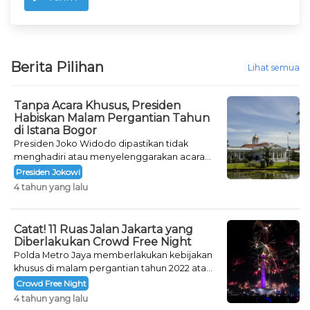
Berita Pilihan
Lihat semua
Tanpa Acara Khusus, Presiden
Habiskan Malam Pergantian Tahun
di Istana Bogor
Presiden Joko Widodo dipastikan tidak
menghadiri atau menyelenggarakan acara
khusus untuk mengisi malam pergantian
Presiden Jokowi
tahun.
4 tahun yang lalu
Catat! 11 Ruas Jalan Jakarta yang
Diberlakukan Crowd Free Night
Polda Metro Jaya memberlakukan kebijakan
khusus di malam pergantian tahun 2022 atau
Crowd Free Night selama dua hari.
Crowd Free Night
4 tahun yang lalu