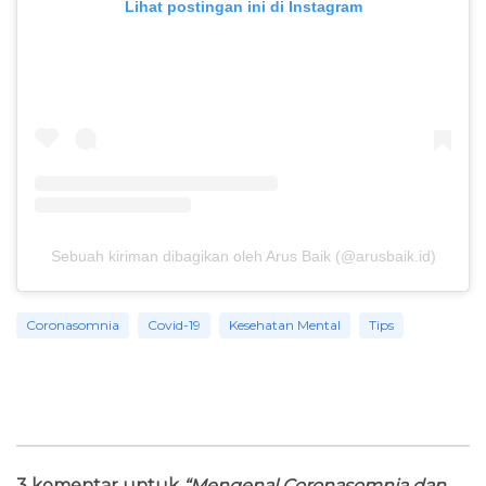
Lihat postingan ini di Instagram
Sebuah kiriman dibagikan oleh Arus Baik (@arusbaik.id)
Coronasomnia
Covid-19
Kesehatan Mental
Tips
3 komentar untuk
“Mengenal Coronasomnia dan