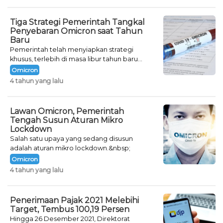
Tiga Strategi Pemerintah Tangkal
Penyebaran Omicron saat Tahun
Baru
Pemerintah telah menyiapkan strategi
khusus, terlebih di masa libur tahun baru
seperti saat ini.
Omicron
4 tahun yang lalu
Lawan Omicron, Pemerintah
Tengah Susun Aturan Mikro
Lockdown
Salah satu upaya yang sedang disusun
adalah aturan mikro lockdown.&nbsp;
Omicron
4 tahun yang lalu
Penerimaan Pajak 2021 Melebihi
Target, Tembus 100,19 Persen
Hingga 26 Desember 2021, Direktorat