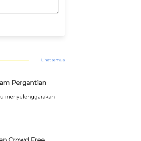
Lihat semua
lam Pergantian
tau menyelenggarakan
.
ukan Crowd Free