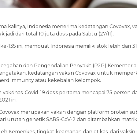
ama kalinya, Indonesia menerima kedatangan Covovax, va
jadi dari total 10 juta dosis pada Sabtu (27/11).
-135 ini, membuat Indonesia memiliki stok lebih dari 317
encegahan dan Pengendalian Penyakit (P2P) Kementeria
ngatakan, kedatangan vaksin Covovax untuk memperku
herd immunity atau kekebalan kelompok.
aksinasi Covid-19 dosis pertama mencapai 75 persen da
021 ini.
 Covovax merupakan vaksin dengan platform protein sub
dari urutan genetik SARS-CoV-2 dan ditambahkan matriks
leh Kemenkes, tingkat keamanan dan efikasi dari vaksi