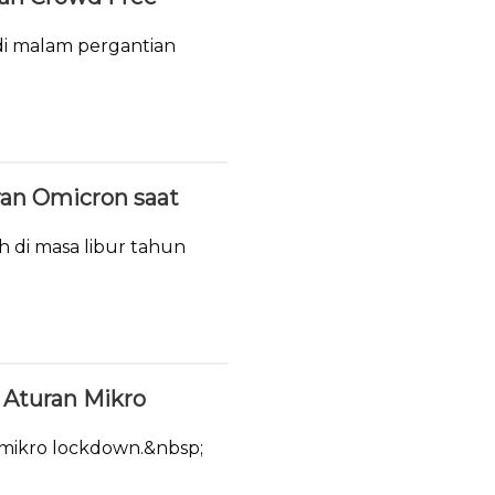
i malam pergantian
ran Omicron saat
h di masa libur tahun
Aturan Mikro
 mikro lockdown.&nbsp;