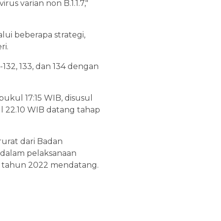
rus varian non B.1.1.7,"
ui beberapa strategi,
ri.
-132, 133, dan 134 dengan
pukul 17:15 WIB, disusul
ul 22.10 WIB datang tahap
rurat dari Badan
i dalam pelaksanaan
da tahun 2022 mendatang.