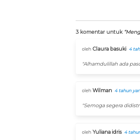
3 komentar untuk
“Menge
Claura basuki
oleh
4 tah
"Alhamdulillah ada paso
Wilman
oleh
4 tahun yan
"Semoga segera didistr
Yuliana idris
oleh
4 tahun