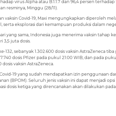
hadap virus Alpha atau B.1.1.7 dan 96,4 persen terhadap vi
an resminya, Minggu (28/11).
n vaksin Covid-19, Maxi mengungkapkan diperoleh melal
ral, serta eksplorasi dari kemampuan produksi dalam nege
 hari yang sama, Indonesia juga menerima vaksin tahap ke
 3,5 juta dosis.
e-132, sebanyak 1.302.600 dosis vaksin AstraZeneca tiba 
7.740 dosis Pfizer pada pukul 21:00 WIB, dan pada puk
 dosis vaksin AstraZeneca.
ksin Covid-19 yang sudah mendapatkan izin penggunaan da
n (BPOM). Seluruh jenis vaksin ini dapat menjadi ops
inasi dosis ketiga yang direncanakan akan dilakukan pa