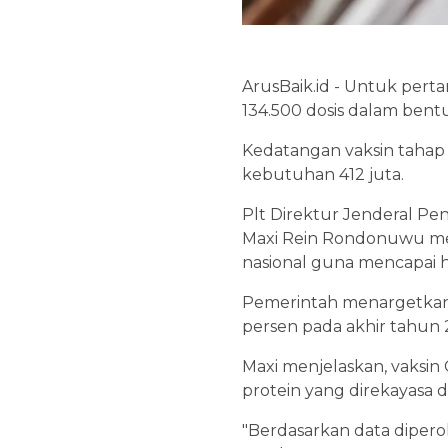
ArusBaik.id - Untuk pert
134.500 dosis dalam bentuk 
Kedatangan vaksin tahap ke
kebutuhan 412 juta.
Plt Direktur Jenderal P
Maxi Rein Rondonuwu me
nasional guna mencapai 
Pemerintah menargetkan v
persen pada akhir tahun 2
Maxi menjelaskan, vaksin
protein yang direkayasa 
"Berdasarkan data dipero