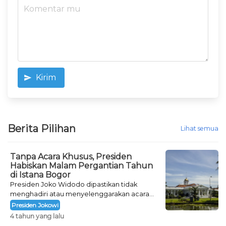
Kirim
Berita Pilihan
Lihat semua
Tanpa Acara Khusus, Presiden
Habiskan Malam Pergantian Tahun
di Istana Bogor
Presiden Joko Widodo dipastikan tidak
menghadiri atau menyelenggarakan acara
khusus untuk mengisi malam pergantian
Presiden Jokowi
tahun.
4 tahun yang lalu