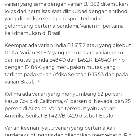
varian yang sama dengan varian B.1.352 ditemukan
lolos dari netralisasi saat diinkubasi dengan antibodi
yang dihasilkan sebagai respon terhadap
gelombang pertama pandemi. Varian ini pertama
kali ditemukan di Brasil.
Keempat ada varian India B.1.617.2 atau yang disebut
Delta. Varian B.1.617 yang merupakan varian baru
dari mutasi ganda E484Q dan L452R. E484Q mirip
dengan E484K, yang merupakan mutasi yang
terlihat pada varian Afrika Selatan B.13.53 dan pada
varian Brasil, P1.
Kelima ada varian yang menyumbang 52 persen
kasus Covid di California, 41 persen di Nevada, dan 25
persen di Arizona. Varian tersebut yaitu varian
Amerika Serikat B.1.427/B.1.429 disebut Epsilon.
Varian keenam yaitu varian yang pertama kali
terdeteksi di Inggris dan dilaporkan menyebar di Rio