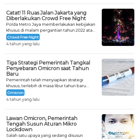
Catat! 11 Ruas Jalan Jakarta yang
Diberlakukan Crowd Free Night
Polda Metro Jaya memberlakukan kebijakan
khusus di malam pergantian tahun 2022 atau
Crowd Free Night selama dua hari.
Crowd Free Night
4 tahun yang lalu
Tiga Strategi Pemerintah Tangkal
Penyebaran Omicron saat Tahun
Baru
Pemerintah telah menyiapkan strategi
khusus, terlebih di masa libur tahun baru
seperti saat ini.
Omicron
4 tahun yang lalu
Lawan Omicron, Pemerintah
Tengah Susun Aturan Mikro
Lockdown
Salah satu upaya yang sedang disusun