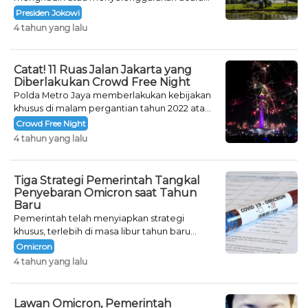
khusus untuk mengisi malam pergantian
Presiden Jokowi
tahun.
4 tahun yang lalu
Catat! 11 Ruas Jalan Jakarta yang
Diberlakukan Crowd Free Night
Polda Metro Jaya memberlakukan kebijakan
khusus di malam pergantian tahun 2022 atau
Crowd Free Night selama dua hari.
Crowd Free Night
4 tahun yang lalu
Tiga Strategi Pemerintah Tangkal
Penyebaran Omicron saat Tahun
Baru
Pemerintah telah menyiapkan strategi
khusus, terlebih di masa libur tahun baru
seperti saat ini.
Omicron
4 tahun yang lalu
Lawan Omicron, Pemerintah