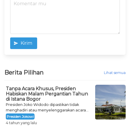
Kirim
Berita Pilihan
Lihat semua
Tanpa Acara Khusus, Presiden
Habiskan Malam Pergantian Tahun
di Istana Bogor
Presiden Joko Widodo dipastikan tidak
menghadiri atau menyelenggarakan acara
khusus untuk mengisi malam pergantian
Presiden Jokowi
tahun.
4 tahun yang lalu