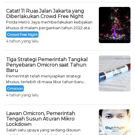
Catat! 11 Ruas Jalan Jakarta yang
Diberlakukan Crowd Free Night
Polda Metro Jaya memberlakukan kebijakan
khusus di malam pergantian tahun 2022 atau
Crowd Free Night selama dua hari.
Crowd Free Night
4 tahun yang lalu
Tiga Strategi Pemerintah Tangkal
Penyebaran Omicron saat Tahun
Baru
Pemerintah telah menyiapkan strategi
khusus, terlebih di masa libur tahun baru
seperti saat ini.
Omicron
4 tahun yang lalu
Lawan Omicron, Pemerintah
Tengah Susun Aturan Mikro
Lockdown
Salah satu upaya yang sedang disusun