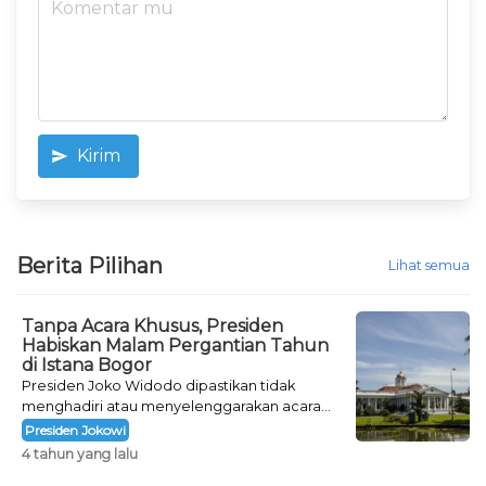
Kirim
Berita Pilihan
Lihat semua
Tanpa Acara Khusus, Presiden
Habiskan Malam Pergantian Tahun
di Istana Bogor
Presiden Joko Widodo dipastikan tidak
menghadiri atau menyelenggarakan acara
khusus untuk mengisi malam pergantian
Presiden Jokowi
tahun.
4 tahun yang lalu