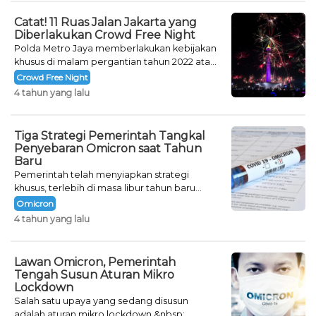
Catat! 11 Ruas Jalan Jakarta yang
Diberlakukan Crowd Free Night
Polda Metro Jaya memberlakukan kebijakan
khusus di malam pergantian tahun 2022 atau
Crowd Free Night selama dua hari.
Crowd Free Night
4 tahun yang lalu
Tiga Strategi Pemerintah Tangkal
Penyebaran Omicron saat Tahun
Baru
Pemerintah telah menyiapkan strategi
khusus, terlebih di masa libur tahun baru
seperti saat ini.
Omicron
4 tahun yang lalu
Lawan Omicron, Pemerintah
Tengah Susun Aturan Mikro
Lockdown
Salah satu upaya yang sedang disusun
adalah aturan mikro lockdown.&nbsp;