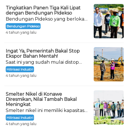
Tingkatkan Panen Tiga Kali Lipat
dengan Bendungan Pidekso
Bendungan Pidekso yang berlokasi
di Kabupaten Wonogiri, Jawa
Bendungan Pidekso
Tengah, akhirnya diresmikan.
4 tahun yang lalu
Ingat Ya, Pemerintah Bakal Stop
Ekspor Bahan Mentah!
Saat ini yang sudah mulai distop
adalah nikel. Nantinya, penghentian
Hilirisasi Industri
ekspor berikutnya adalah bahan
4 tahun yang lalu
mentah bauksit.
Smelter Nikel di Konawe
Diresmikan, Nilai Tambah Bakal
Meningkat
Smelter nikel ini memiliki kapasitas
produksi 1,8 juta ton per tahun.
Hilirisasi Industri
4 tahun yang lalu