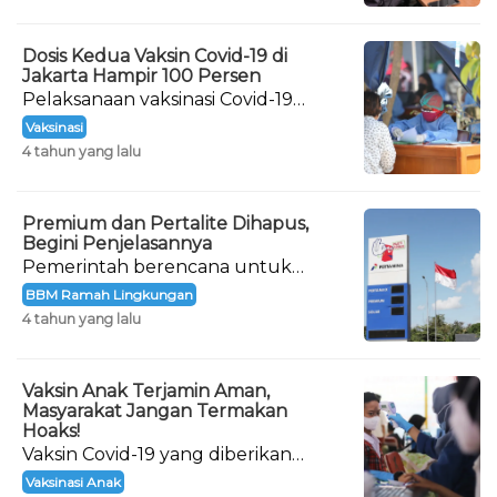
Dosis Kedua Vaksin Covid-19 di
Jakarta Hampir 100 Persen
Pelaksanaan vaksinasi Covid-19
hingga dosis lengkap (dua dosis) di
Vaksinasi
DKI Jakarta menunjukkan hasil
4 tahun yang lalu
yang maksimal.
Premium dan Pertalite Dihapus,
Begini Penjelasannya
Pemerintah berencana untuk
menghapus bahan bakar minyak
BBM Ramah Lingkungan
(BBM) jenis Premium dan Pertalite.
4 tahun yang lalu
Vaksin Anak Terjamin Aman,
Masyarakat Jangan Termakan
Hoaks!
Vaksin Covid-19 yang diberikan
kepada anak-anak sudah dipastikan
Vaksinasi Anak