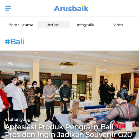
Berita Utama
Artikel
Infografik
Video
#Bali
4 tahun yang lalu
Apresiasi Produk Pengrajin Bali,
Presiden Ingin Jadikan Souvenir G20