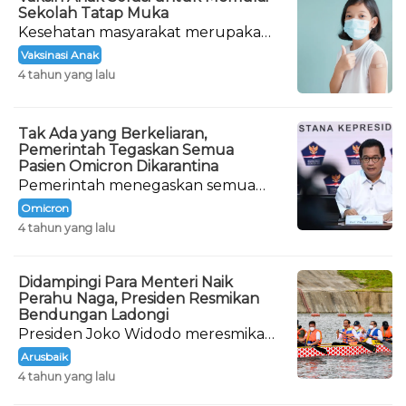
Sekolah Tatap Muka
Kesehatan masyarakat merupakan
prioritas pemerintah dalam
Vaksinasi Anak
penanganan Covid-19 di tanah air.
4 tahun yang lalu
Tak Ada yang Berkeliaran,
Pemerintah Tegaskan Semua
Pasien Omicron Dikarantina
Pemerintah menegaskan semua
pasien yang terinfeksi varian
Omicron
Omicron Covid-19 sedang menjalani
4 tahun yang lalu
karantina.
Didampingi Para Menteri Naik
Perahu Naga, Presiden Resmikan
Bendungan Ladongi
Presiden Joko Widodo meresmikan
Bendungan Ladongi di Kabupaten
Arusbaik
Kolaka Timur, Provinsi Sulawesi
4 tahun yang lalu
Tenggara