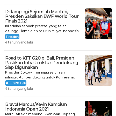
Sampurna.
Didampingi Sejumlah Menteri,
Presiden Saksikan BWF World Tour
Finals 2021
Ini adalah sebuah prestasi yang telah
ditunggu lama oleh seluruh rakyat Indonesia
Presiden
4 tahun yang lalu
Road to KTT G20 di Bali, Presiden
Pastikan Infrastruktur Pendukung
Siap Digunakan
Presiden Jokowi meninjau sejumlah
infrastruktur pendukung untuk Konferensi
Tingkat Tinggi (KTT) G20, Kamis (2/12).
KTT G20 Bali
4 tahun yang lalu
Bravo! Marcus/Kevin Kampiun
Indonesia Open 2021
Marcus/Kevin menundukkan wakil Jepang,