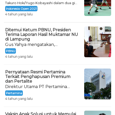
Takuro Hoki/Yugo Kobayashi dalam dua gim
langsung dengan skor 21-14 dan 21-18.
Indonesia Open 2021
4 tahun yang lalu
Ditemui Ketum PBNU, Presiden
Terima Laporan Hasil Muktamar NU
di Lampung
Gus Yahya mengatakan,
kedatangannya menemui Presiden
PBNU
dalam rangka melaporkan hasil
4 tahun yang lalu
Muktamar ke-34 NU.
Pernyataan Resmi Pertamina
Terkait Penghapusan Premium
dan Pertalite
Direktur Utama PT Pertamina
(Persero) Nicke Widyawati
Pertamina
memberikan pernyataan resminya
4 tahun yang lalu
terkait wacana penghapusan BBM
Premium dan Pertalite.
Vaksin Anak Solusi untuk Memulai