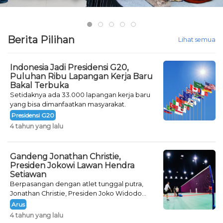
Berita Pilihan
Lihat semua
Indonesia Jadi Presidensi G20,
Puluhan Ribu Lapangan Kerja Baru
Bakal Terbuka
Setidaknya ada 33.000 lapangan kerja baru
yang bisa dimanfaatkan masyarakat.
Presidensi G20
4 tahun yang lalu
Gandeng Jonathan Christie,
Presiden Jokowi Lawan Hendra
Setiawan
Berpasangan dengan atlet tunggal putra,
Jonathan Christie, Presiden Joko Widodo
melawan pasangan Hendra Setiawan dan
Arus
Ketua Umum Persatuan Bulu Tangkis
4 tahun yang lalu
Seluruh Indonesia (PBSI), Agung Firman