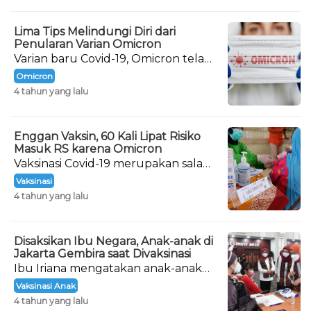
Lima Tips Melindungi Diri dari
Penularan Varian Omicron
Varian baru Covid-19, Omicron telah
terdeteksi masuk ke Indonesia
Omicron
sejak 15 Desember 2021.
4 tahun yang lalu
Enggan Vaksin, 60 Kali Lipat Risiko
Masuk RS karena Omicron
Vaksinasi Covid-19 merupakan salah
satu cara agar tubuh mampu
Vaksinasi
menghadapi virus Corona.
4 tahun yang lalu
Disaksikan Ibu Negara, Anak-anak di
Jakarta Gembira saat Divaksinasi
Ibu Iriana mengatakan anak-anak
yang menjadi peserta dalam giat
Vaksinasi Anak
vaksinasi ini tidak ada yang takut.
4 tahun yang lalu