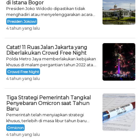
di Istana Bogor
Presiden Joko Widodo dipastikan tidak
menghadiri atau menyelenggarakan acara
khusus untuk mengisi malam pergantian
Presiden Jokowi
tahun.
4 tahun yang lalu
Catat! 11 Ruas Jalan Jakarta yang
Diberlakukan Crowd Free Night
Polda Metro Jaya memberlakukan kebijakan
khusus di malam pergantian tahun 2022 atau
Crowd Free Night selama dua hari.
Crowd Free Night
4 tahun yang lalu
Tiga Strategi Pemerintah Tangkal
Penyebaran Omicron saat Tahun
Baru
Pemerintah telah menyiapkan strategi
khusus, terlebih di masa libur tahun baru
seperti saat ini.
Omicron
4 tahun yang lalu